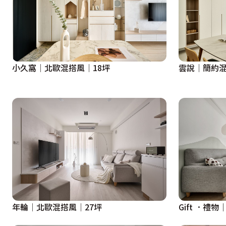
小久窩│北歐混搭風│18坪
雲說│簡約混
年輪│北歐混搭風│27坪
Gift ．禮