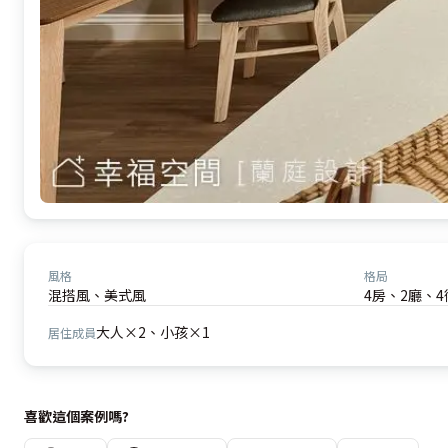
風格
格局
混搭風、美式風
4房、2廳、4
大人×2、小孩×1
居住成員
喜歡這個案例嗎?