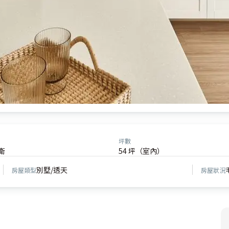
坪數
衛
54 坪（室內）
別墅/透天
房屋類型
房屋狀況