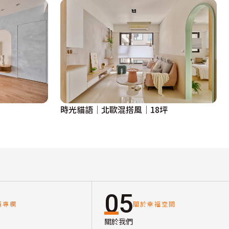
時光貓語│北歐混搭風│18坪
05
讀專欄
關於幸福空間
關於我們