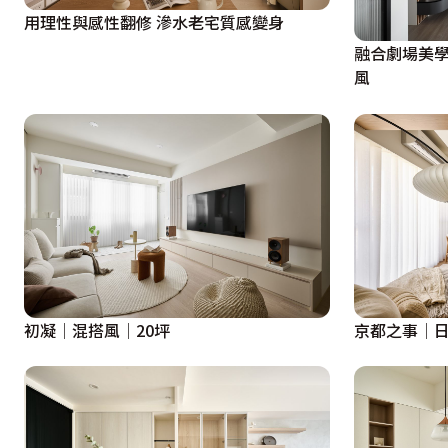
用理性與感性翻修 滲水老宅質感變身
融合劇場美學
風
初凝│混搭風│20坪
京都之事│日