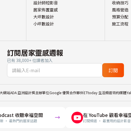
設計師短影音
收納技巧
居家佈置靈感
風格營造
大坪數設計
預算分配
小坪數設計
施工流程
訂閱居家靈感週報
已有 38,000+ 位讀者加入
訂閱
大網站
ADA 亞洲設計獎主辦單位
Google 優質合作夥伴
ETtoday 生活頻道特約媒體
Y
odcast 收聽幸福空間
在 YouTube 觀看幸福
新 · 最熱門的居家話題
訂閱頻道 · 最實用的設計影音