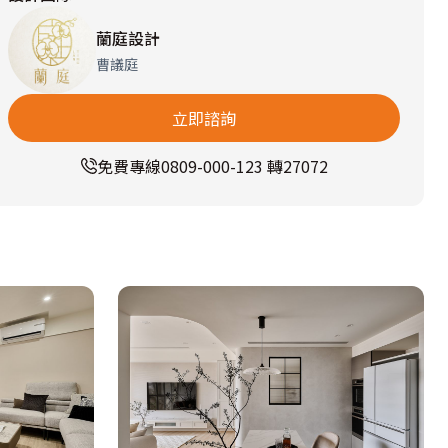
蘭庭設計
曹議庭
立即諮詢
免費專線
0809-000-123 轉27072