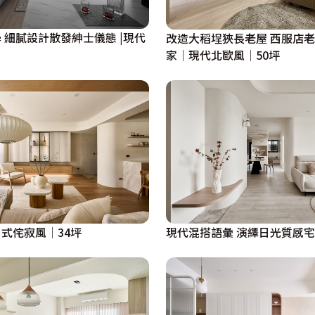
 細膩設計散發紳士儀態 |現代
改造大稻埕狹長老屋 西服店
家│現代北歐風│50坪
式侘寂風│34坪
現代混搭語彙 演繹日光質感宅