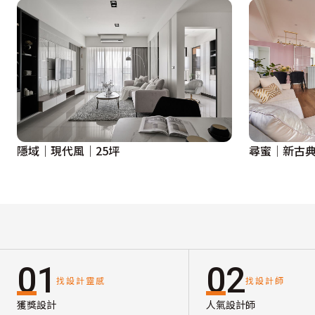
隱域｜現代風｜25坪
尋蜜│新古典
01
02
找設計靈感
找設計師
獲獎設計
人氣設計師