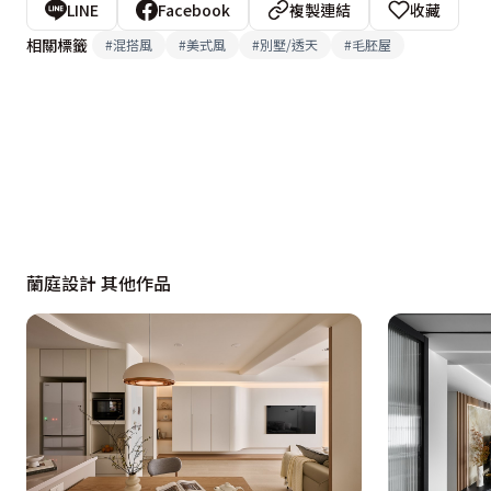
LINE
Facebook
複製連結
收藏
相關標籤
#
混搭風
#
美式風
#
別墅/透天
#
毛胚屋
蘭庭設計 其他作品