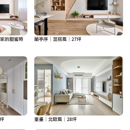
之家的甜蜜時
蘭亭序│混搭風│27坪
坪
童畫│北歐風│28坪