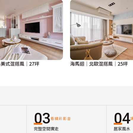
美式混搭風│27坪
海馬迴│北歐混搭風│25坪
03
04
看精彩影音
完整空間實走
居家風水