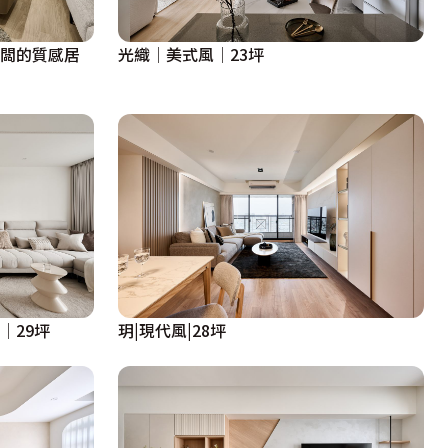
老闆的質感居
光織│美式風│23坪
│29坪
玥|現代風|28坪