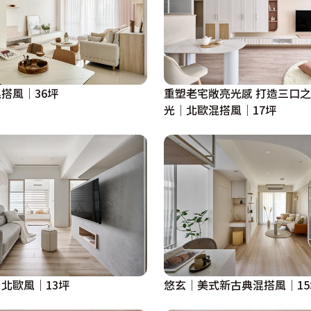
搭風│36坪
重塑老宅敞亮光感 打造三口
光│北歐混搭風│17坪
物｜北歐風｜13坪
悠玄│美式新古典混搭風│15