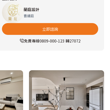
蘭庭設計
曹議庭
立即諮詢
免費專線
0809-000-123 轉27072