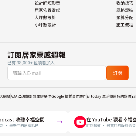
設計師短影音
收納技巧
居家佈置靈感
風格營造
大坪數設計
預算分配
小坪數設計
施工流程
訂閱居家靈感週報
已有 38,000+ 位讀者加入
訂閱
大網站
ADA 亞洲設計獎主辦單位
Google 優質合作夥伴
ETtoday 生活頻道特約媒體
Y
odcast 收聽幸福空間
在 YouTube 觀看幸福
新 · 最熱門的居家話題
訂閱頻道 · 最實用的設計影音