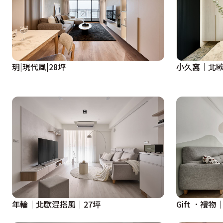
玥|現代風|28坪
小久窩│北歐
年輪│北歐混搭風│27坪
Gift ．禮