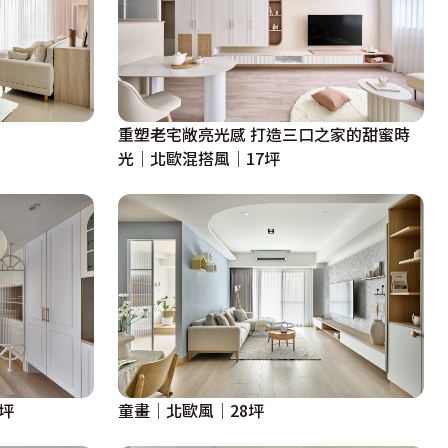
重塑老宅敞亮光感 打造三口之家的甜蜜時
光│北歐混搭風│17坪
坪
童畫│北歐風│28坪