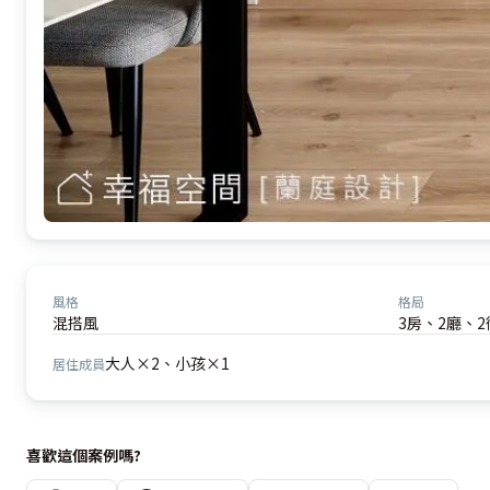
風格
格局
混搭風
3房、2廳、2
大人×2、小孩×1
居住成員
喜歡這個案例嗎?