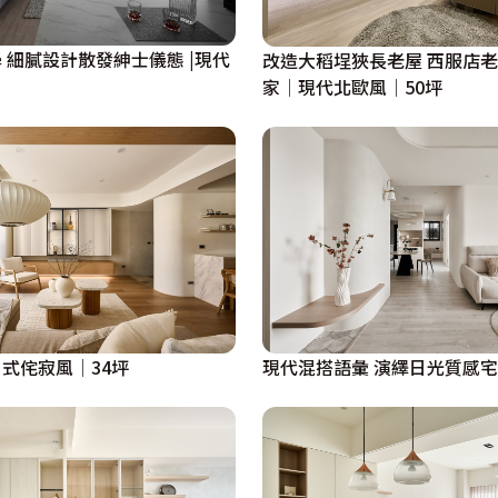
 細膩設計散發紳士儀態 |現代
改造大稻埕狹長老屋 西服店
家│現代北歐風│50坪
式侘寂風│34坪
現代混搭語彙 演繹日光質感宅