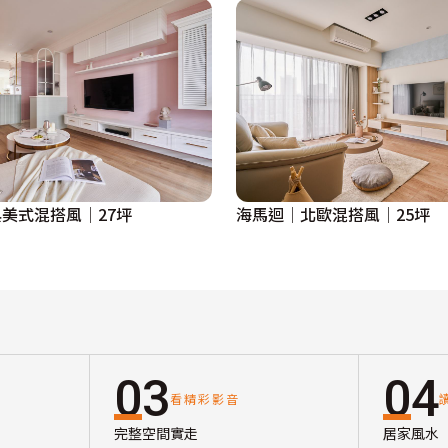
美式混搭風│27坪
海馬迴│北歐混搭風│25坪
03
04
看精彩影音
完整空間實走
居家風水