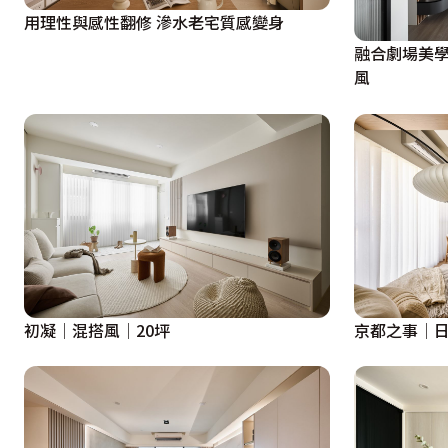
用理性與感性翻修 滲水老宅質感變身
融合劇場美學
風
初凝│混搭風│20坪
京都之事│日