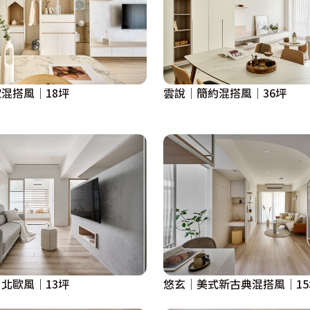
混搭風│18坪
雲說│簡約混搭風│36坪
物｜北歐風｜13坪
悠玄│美式新古典混搭風│15