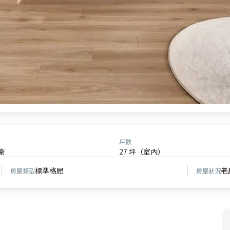
坪數
衛
27 坪（室內）
標準格局
老
房屋類型
房屋狀況