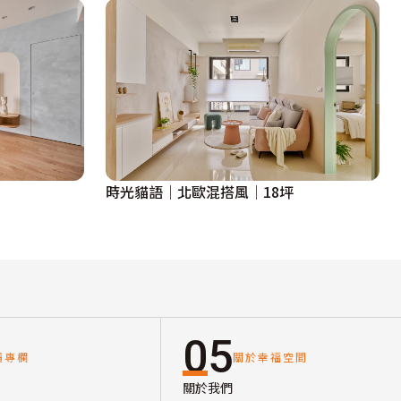
時光貓語│北歐混搭風│18坪
05
讀專欄
關於幸福空間
關於我們