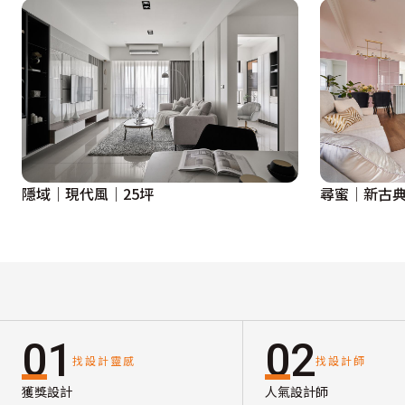
隱域｜現代風｜25坪
尋蜜│新古典
01
02
找設計靈感
找設計師
獲獎設計
人氣設計師