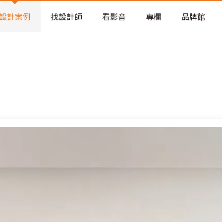
老屋預算分配與高 CP 值煥新術
設計案例
找設計師
看影音
專欄
品牌館