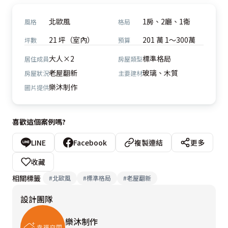
北歐風
1房、2廳、1衛
風格
格局
21 坪（室內）
201 萬 1～300萬
坪數
預算
大人×2
標準格局
居住成員
房屋類型
老屋翻新
玻璃、木質
房屋狀況
主要建材
樂沐制作
圖片提供
喜歡這個案例嗎?
LINE
Facebook
複製連結
更多
收藏
相關標籤
#
北歐風
#
標準格局
#
老屋翻新
設計團隊
樂沐制作