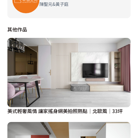
陳聖元&黃子庭
其他作品
美式輕奢風情 讓家搖身網美拍照熱點│北歐風│33坪