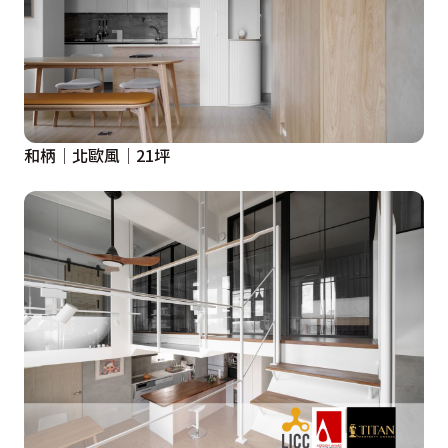
和柄│北歐風│21坪