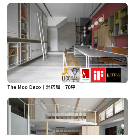
The Moo Deco│混搭風│70坪