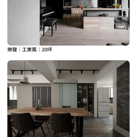
樂聲│工業風│20坪