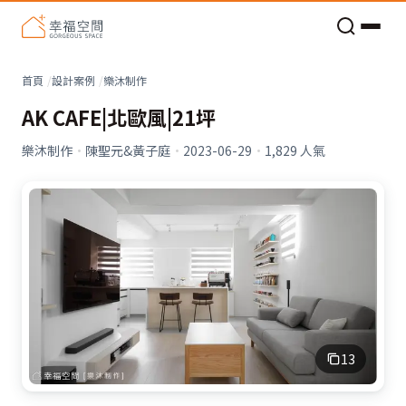
老屋預算分配與高 CP 值煥新術
看不見的居家風險和翻新關鍵
老屋預算分配與高 CP 值煥新術
首頁
設計案例
樂沐制作
AK CAFE|北歐風|21坪
樂沐制作
·
陳聖元&黃子庭
·
2023-06-29
·
1,829
人氣
13