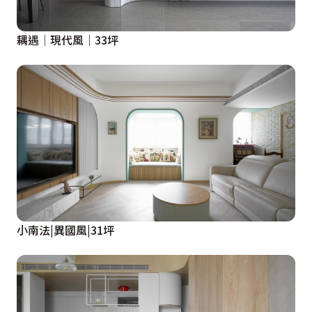
耦遇│現代風│33坪
小南法|異國風|31坪