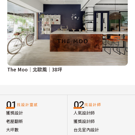
The Moo│北歐風│38坪
01
02
找設計靈感
找設計師
獲獎設計
人氣設計師
老屋翻新
獲獎設計師
大坪數
台北室內設計