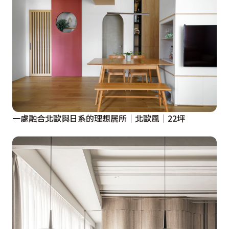
奢華的氣息，為居室增添浪漫情懷。

特別為小孩們準備的房間，更是貼心而富有創意，床頭整
面繽紛可愛的攀岩牆設計，不僅滿足孩子們的活動需求，
更提供一個可以安心且安全玩耍的場域，而延續金色的典
雅氣質，利用格柵材質打造兒童房的隱藏門，讓客廳整體
空間看起來更加一致俐落，而主臥室亦延續採用相同材
質，設計圓拱造型的化妝桌，給予房間一些獨特的細節。

一處融合北歐與日系的理想居所│北歐風│22坪
在整個室內設計中，樂沐制作不僅充分考慮了家庭成員的
需求和喜好，還融入了許多創新和獨特的設計元素，在北
歐風格的基調下，揉植奢華和華麗，使整個空間既顯得簡
約清爽，又不失溫暖和舒適。見證居住者每一幀日常片段
與特殊時刻，讓家不只是最溫暖的避風港，也同時為居住
者帶來無盡的快樂回憶。