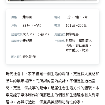
北歐風
3房、2廳、2衛
風格
格局
33 坪（室內）
101 萬 ~200萬
坪數
預算
大人×2、小孩×2
標準格局
居住成員
房屋類型
新成屋
乳膠漆、超耐磨木
房屋狀況
主要建材
地板、鍍鈦金屬、
木作貼皮、烤漆
樂沐制作
圖片提供
現代社會中，家不僅是一個生活的場所，更是個人風格和
品味的展示場所。而所謂的室內設計，不僅是創造出空
間，更是一個故事的延伸，是居住者生活方式的體現。本
案見證了樂沐制作如何將屋主的個性和生活理念融入到家
居中，為其打造出一個兼具美感和功能性的家。
