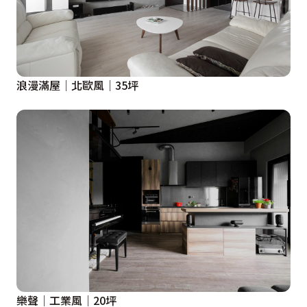
浪漫滿屋│北歐風│35坪
樂聲│工業風│20坪