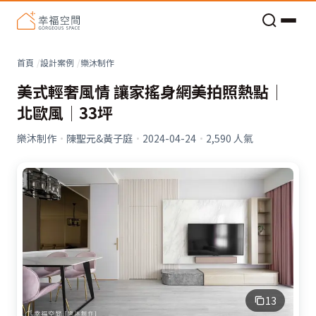
老屋預算分配與高 CP 值煥新術
看不見的居家風險和翻新關鍵
老屋預算分配與高 CP 值煥新術
首頁
設計案例
樂沐制作
美式輕奢風情 讓家搖身網美拍照熱點│
北歐風│33坪
樂沐制作
·
陳聖元&黃子庭
·
2024-04-24
·
2,590
人氣
13