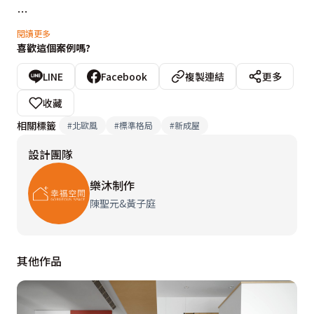
33坪居宅，首先映入眼簾的是精心打造的客餐廳，整體
閱讀更多
喜歡這個案例嗎?
以女主人的喜好為主，空間呈現出優雅的美式簡約風格。
仿大理石材質的美耐板被運用在電視主牆面和電視櫃上，
LINE
Facebook
複製連結
更多
營造出自然高雅的氛圍。轉折處茶玻璃和木質格柵增添視
收藏
覺層次，搭配玄關處特別挑選的編織鞋櫃，同時也為家勾
相關標籤
#
北歐風
#
標準格局
#
新成屋
勒一絲自然的氣息。

設計團隊
值得一提的是，設計師在設計中充分考慮到女主人的拍照
樂沐制作
需求，為家中的每個區域創造別出心裁的端景。在色系的
陳聖元&黃子庭
選擇上，設計師精選出淺粉色和淺奶茶色作為牆面主色，
藉此襯托女屋主的白皙膚色，還能營造出溫馨舒適的氛
其他作品
圍。而餐廳的吊燈更是點睛之筆，水晶切割折射出獨特的
光影效果，讓整個空間更加迷人。此外，金色元素的點綴
運用，櫃體邊線、天花板的細節延伸，每一處都彰顯出輕