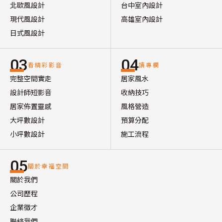
北歐風設計
台中室內設計
現代風設計
高雄室內設計
日式風設計
03
04
看精彩影音
讀專欄
完整空間實走
居家風水
設計師短影音
收納技巧
居家佈置靈感
風格營造
大坪數設計
預算分配
小坪數設計
施工流程
05
關於幸福空間
關於我們
公司歷程
企業徵才
聯絡我們