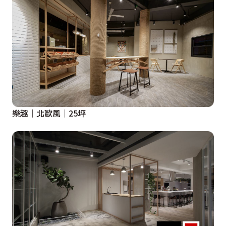
樂趣│北歐風│25坪