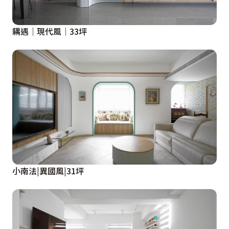
耦遇│現代風│33坪
小南法|異國風|31坪