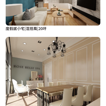
度假感小宅|混搭風|20坪