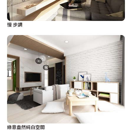
慢 步調
綠意盎然純白空間