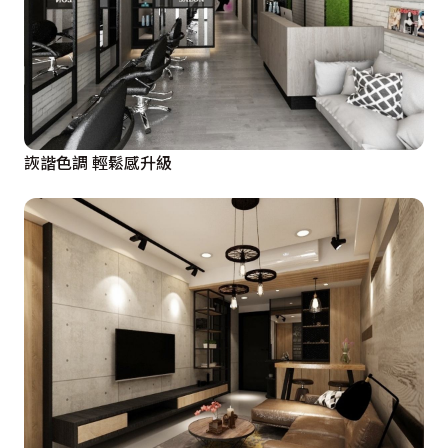
詼諧色調 輕鬆感升級