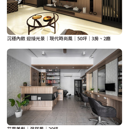
沉穩內斂 迎接光景｜現代時尚風｜50坪｜3房、2廳
艾霏美髮｜混搭風｜20坪