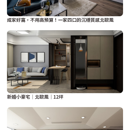
成家好窩，不用高預算！一家四口的沉穩質感北歐風
新婚小豪宅│北歐風│12坪