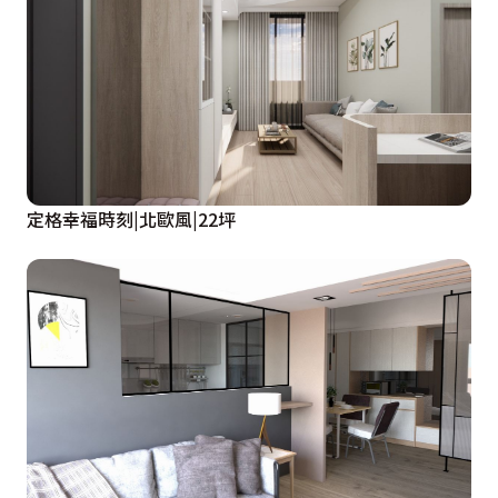
定格幸福時刻|北歐風|22坪