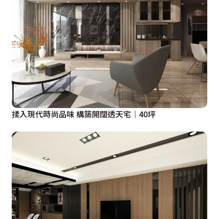
揉入現代時尚品味 構築開闊透天宅｜40坪