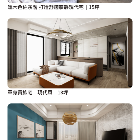
暖木色佐灰階 打造舒適寧靜現代宅│15坪
單身貴族宅│現代風│18坪