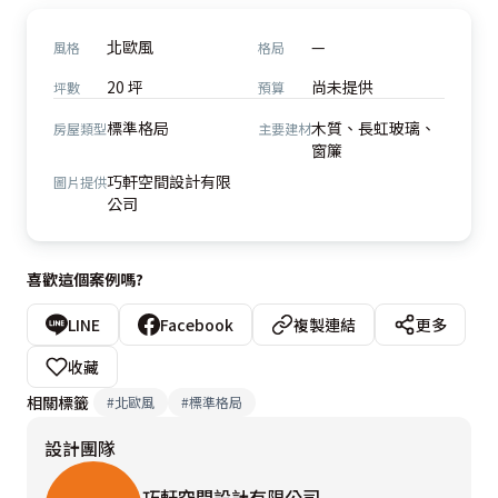
北歐風
—
風格
格局
20 坪
尚未提供
坪數
預算
標準格局
木質、長虹玻璃、
房屋類型
主要建材
窗簾
巧軒空間設計有限
圖片提供
公司
喜歡這個案例嗎?
LINE
Facebook
複製連結
更多
收藏
相關標籤
#
北歐風
#
標準格局
設計團隊
巧軒空間設計有限公司