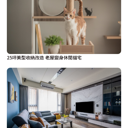
25坪美型收納改造 老屋變身休閒貓宅