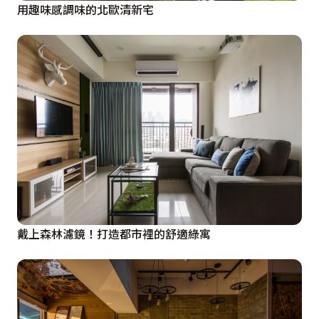
用趣味感調味的北歐清新宅
戴上森林濾鏡！打造都市裡的舒適綠寓