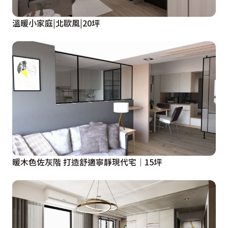
溫暖小家庭|北歐風|20坪
暖木色佐灰階 打造舒適寧靜現代宅│15坪