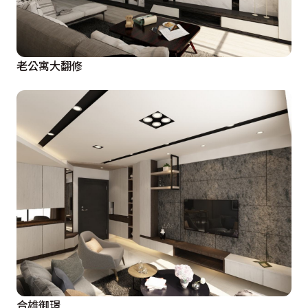
老公寓大翻修
合雄御璟