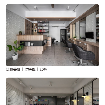
艾霏美髮｜混搭風｜20坪