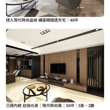
揉入現代時尚品味 構築開闊透天宅｜40坪
沉穩內斂 迎接光景｜現代時尚風｜50坪｜3房、2廳