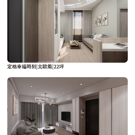
定格幸福時刻|北歐風|22坪