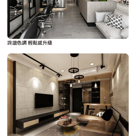
詼諧色調 輕鬆感升級