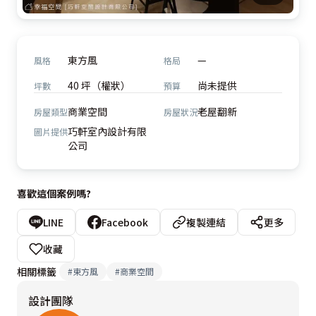
東方風
—
風格
格局
40 坪（權狀）
尚未提供
坪數
預算
商業空間
老屋翻新
房屋類型
房屋狀況
巧軒室內設計有限
圖片提供
公司
喜歡這個案例嗎?
LINE
Facebook
複製連結
更多
收藏
相關標籤
#
東方風
#
商業空間
設計團隊