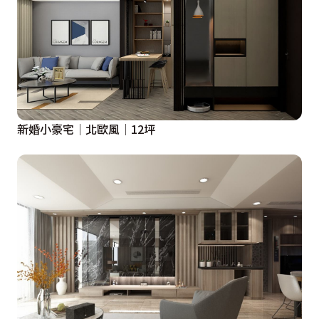
新婚小豪宅│北歐風│12坪