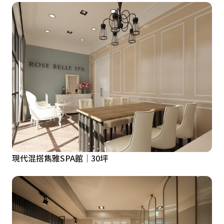
現代混搭雋雅SPA館│30坪