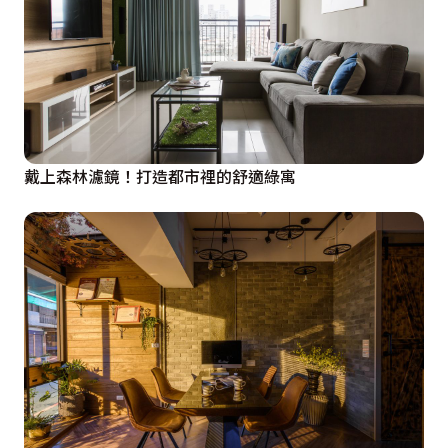
戴上森林濾鏡！打造都市裡的舒適綠寓