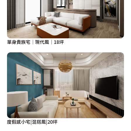
單身貴族宅│現代風│18坪
度假感小宅|混搭風|20坪