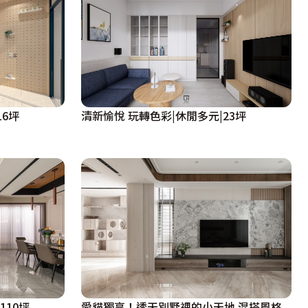
16坪
清新愉悅 玩轉色彩|休閒多元|23坪
110坪
愛貓獨享！透天別墅裡的小天地 混搭風格