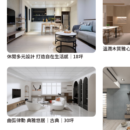
溫潤木質雅
休閒多元設計 打造自在生活感│18坪
曲弧律動 典雅悠居｜古典｜30坪