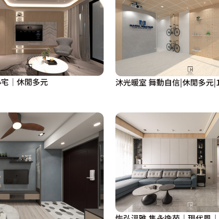
心宅│休閒多元
沐光暖室 舞動自信|休閒多元|
恢弘溫雅 雋永逸苑｜現代風｜