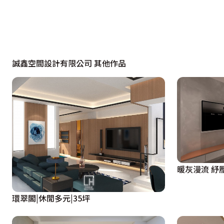
誠鑫空間設計有限公司 其他作品
暖灰漫流 紓壓
環翠閣|休閒多元|35坪