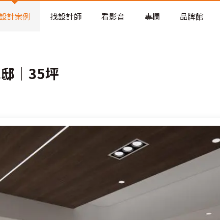
老屋預算分配與高 CP 值煥新術
設計案例
找設計師
看影音
專欄
品牌館
邸│35坪