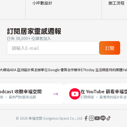
小坪數設計
施工流程
訂閱居家靈感週報
已有 38,000+ 位讀者加入
訂閱
大網站
ADA 亞洲設計獎主辦單位
Google 優質合作夥伴
ETtoday 生活頻道特約媒體
Y
odcast 收聽幸福空間
在 YouTube 觀看幸福
新 · 最熱門的居家話題
訂閱頻道 · 最實用的設計影音
© 2026 幸福空間 Gorgeous Space Co., Ltd.