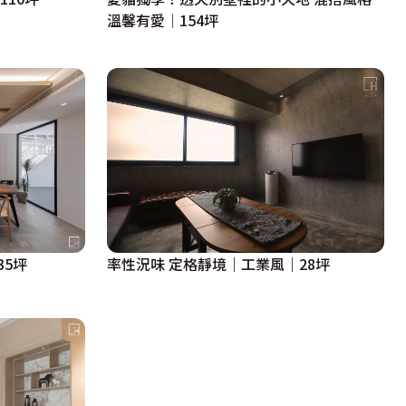
溫馨有愛│154坪
率性況味 定格靜境｜工業風｜28坪
5坪