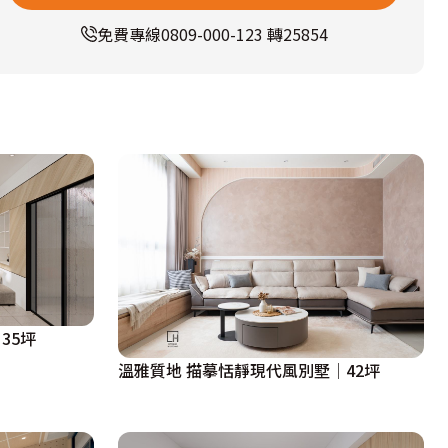
免費專線
0809-000-123 轉25854
35坪
溫雅質地 描摹恬靜現代風別墅│42坪