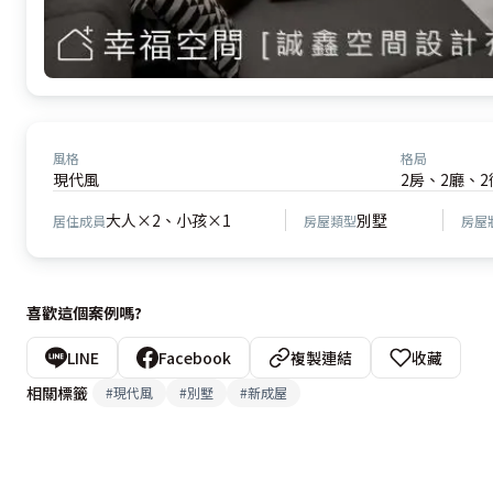
風格
格局
現代風
2房、2廳、2
大人×2、小孩×1
別墅
居住成員
房屋類型
房屋
喜歡這個案例嗎?
LINE
Facebook
複製連結
收藏
相關標籤
#
現代風
#
別墅
#
新成屋