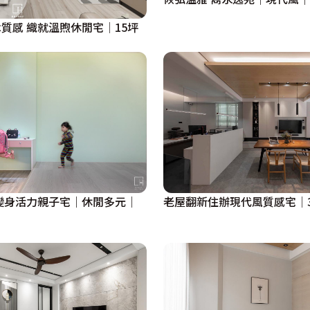
簡約色調×木質感 織就溫煦休閒宅│15坪
變身活力親子宅｜休閒多元｜
老屋翻新住辦現代風質感宅│3