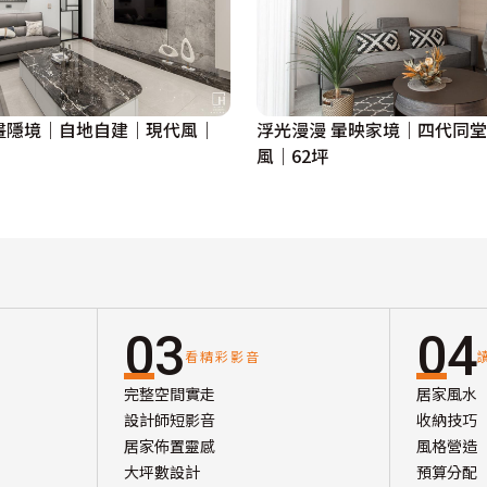
浮光漫漫 暈映家境｜四代同
畫隱境｜自地自建｜現代風｜
風｜62坪
03
04
看精彩影音
完整空間實走
居家風水
設計師短影音
收納技巧
居家佈置靈感
風格營造
大坪數設計
預算分配