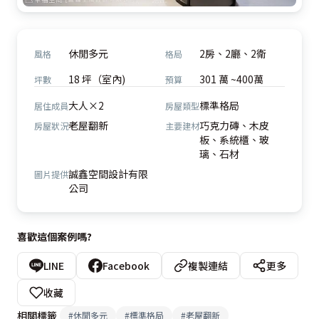
休閒多元
2房、2廳、2衛
風格
格局
18 坪（室內)
301 萬 ~400萬
坪數
預算
大人×2
標準格局
居住成員
房屋類型
老屋翻新
巧克力磚、木皮
房屋狀況
主要建材
板、系統櫃、玻
璃、石材
誠鑫空間設計有限
圖片提供
公司
喜歡這個案例嗎?
LINE
Facebook
複製連結
更多
收藏
相關標籤
#
休閒多元
#
標準格局
#
老屋翻新