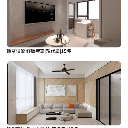
暖灰漫流 紓壓療寓|現代風|15坪