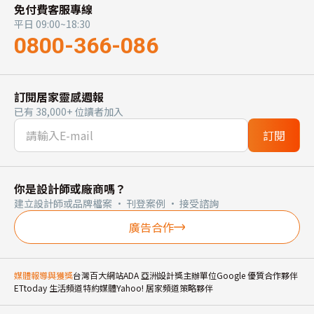
免付費客服專線
平日 09:00~18:30
0800-366-086
訂閱居家靈感週報
已有 38,000+ 位讀者加入
訂閱
你是設計師或廠商嗎？
建立設計師或品牌檔案 · 刊登案例 · 接受諮詢
廣告合作
媒體報導與獲獎
台灣百大網站
ADA 亞洲設計獎主辦單位
Google 優質合作夥伴
ETtoday 生活頻道特約媒體
Yahoo! 居家頻道策略夥伴