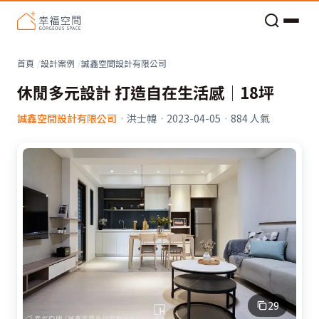
老屋預算分配與高 CP 值煥新術
首頁
設計案例
誠鑫空間設計有限公司
休閒多元設計 打造自在生活感│18坪
誠鑫空間設計有限公司
·
洪士幃
·
2023-04-05
·
884
人氣
29