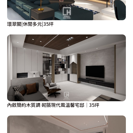
環翠閣|休閒多元|35坪
內斂簡約木質調 砌築現代風溫馨宅邸│35坪