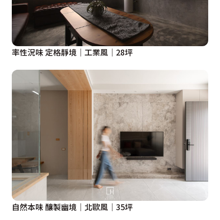
率性況味 定格靜境｜工業風｜28坪
自然本味 釀製幽境｜北歐風｜35坪