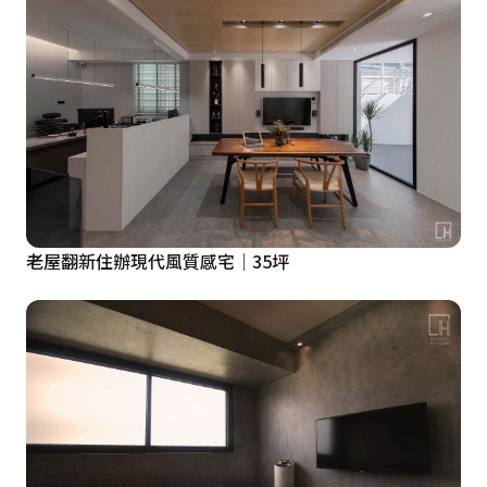
老屋翻新住辦現代風質感宅│35坪