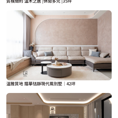
質樸簡約 溫木之居 |休閒多元 |35坪
溫雅質地 描摹恬靜現代風別墅│42坪