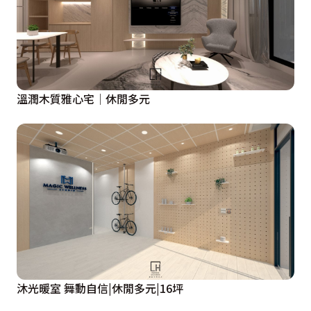
溫潤木質雅心宅│休閒多元
沐光暖室 舞動自信|休閒多元|16坪