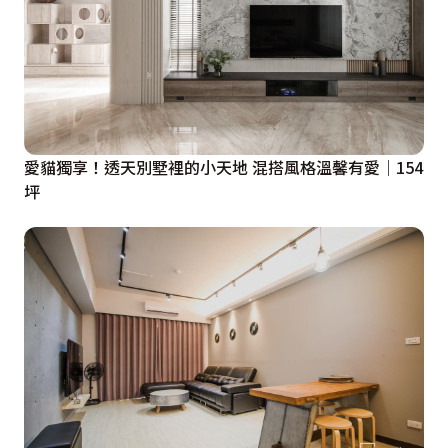
愛貓獨享！透天別墅裡的小天地 混搭風格溫馨有愛│154
坪