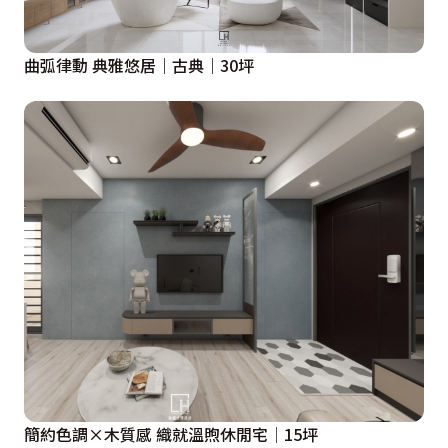
曲弧律動 典雅悠居｜古典｜30坪
簡約色調×木質感 織就溫煦休閒宅│15坪