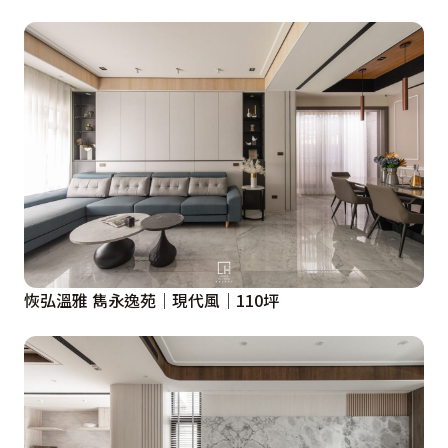
恢弘溫雅 雋永逸苑｜現代風｜110坪