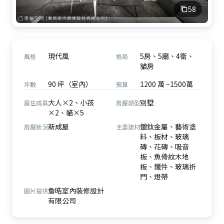
58
現代風
5房、5廳、4衛、
風格
格局
貓房
90 坪（室內）
1200 萬 ~1500萬
坪數
預算
大人×2、小孩
別墅
居住成員
房屋類型
×2、貓×5
新成屋
鍍鈦金屬、藝術塗
房屋狀況
主要建材
料、板材、玻璃
磚、花磚、吸音
板、魚骨紋木地
板、鐵件、玻璃折
門、燈帶
詹晧室內裝修設計
圖片提供
有限公司