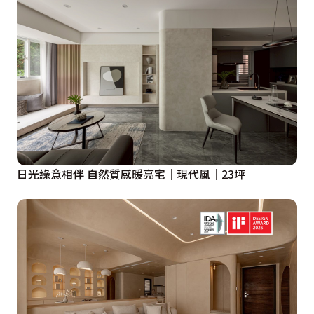
勒，可容納電腦螢幕。

毗鄰的演奏室因應兒子學爵士鼓、女兒學鋼琴所需，其吸
音板包覆隔絕噪音、半穿透性玻璃折門免除幽閉感。女兒
房設置梳妝台、更衣間和閱讀區，鏤空的貓掌造型通道連
接相鄰的貓房，凝聚與愛貓的情誼。3樓屬男、女主人專
用空間，廣納沙發、臥房、更衣、辦公、健身、輕食等
區，多元且完整的機能界定，彷彿走入獨立居家場域，暢
享便利生活。其立面與公領域同樣擁有長條開口，遂巧借
日光綠意相伴 自然質感暖亮宅│現代風│23坪
造型玻璃磚築砌，維繫採光及隱私，而主臥床頭牆仰賴隱
藏滑門遮蔽，可隨心所欲自由開窗；樓梯畸零處則打造貓
咪專屬夾層屋，締造全方位熨貼合宜的別墅巨作。