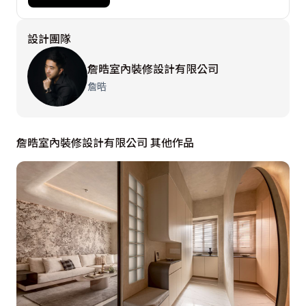
在過多長條形開窗，遂巧妙取材鍍鈦金屬包覆其衍生柱
設計團隊
體，運用凸出部分在條狀開口置入石紋展示櫃，輔以燈帶
照明詮釋科技感，匠心獨具地翻轉建築先天缺失，創建型
詹晧室內裝修設計有限公司
格時尚的視覺焦點。沿採光窗循循漫步，向外眺望即是大
詹晧
片落地窗；為顧及隱私，下半放置矮櫃掩映，兼具檯面功
能，一舉數得。

詹晧室內裝修設計有限公司 其他作品
餐廚區延續開放式格局，惟思量油煙問題及料理時防止貓
咪搗亂，仍未雨綢繆預留滑門位置，供未來彈性使用。鍍
鈦元素漫延於此，援引金屬櫃體包裹中島排油煙機，其材
質貫串整體造型，並擴充層架、燈帶等機能，宛若一件裝
置藝術品；檯面詳實依照屋主需求配置電爐、單口爐具、
水槽等設備，緊貼其烹飪習慣與喜好。另一方面，全域的
燈光、窗幔，甚或空調、除濕、全熱交換、空氣清淨……