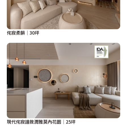
侘寂柔韻│30坪
現代侘寂譜敘潤雅莫內花園│25坪