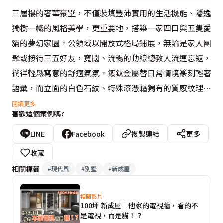
三層樓的奢華豪墅，不僅裝填豐沛實用的生活機能、隱逸
獨樹一幟的風格美學，更重要地，搭築一家四口與五隻愛
貓的夢幻家園。公領域以開放式格局鋪展，無論是家人團
聚或接待三五好友，寬闊、流暢的動線總教人流連忘返，
徜徉輕鬆寫意的舒適氣氛。鍍鈦金屬替日常情境篆刻輕奢
語彙，而立面的白色石紋、特殊漆憑藉獨有的質感紋理，
呈現別緻的律動感和況味，描繪生動活潑的表情。與此同
閱讀更多
喜歡這個案例嗎?
時，屋內各隅皆為貓咪量身打造休憩空間，規劃專屬活動
場域及走道，樹立新世代人類與毛孩們和平共居的完美典
LINE
Facebook
複製連結
更多
範。

收藏
相關標籤
#
現代風
#
別墅
#
新成屋
沙發區對應的電視牆，考量家人平時較少看電視，改採極
富童趣的貓牆替代，形塑與眾不同的起居重心；該處亦設
相關影片
100坪 新成屋｜他家的電視牆，看的不
置隱藏式投影幕滿足觀影需求，兩側的喇叭配備玻璃防護
是電視，而是貓！？
滑門，以免貓爪觸及，體現設計者用心。此外，原結構存