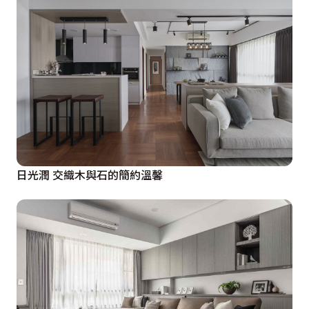
日光潤 交織木與石的簡約溫馨