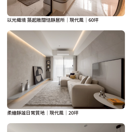
等等皆可透過遠端操控，徹底實踐當代智能家庭新趨。

串聯各樓層的樓梯間，藉由實木地坪、扶手、踏立面等巧
以光織境 築起敞闊恬靜居所｜現代風｜60坪
思，疊砌柔美配色及線條，而燈條應用呼應公領域照明，
牆面特殊漆也多揉入淺色搭配，為通往2～3樓私領域揭
開序幕。2樓原是三房配置，但格局分配不甚理想，加上
屋主希望將大門開放，讓家人得以走進各自私領域，故重
新擘劃四房，且提供陽台給毛孩們遊憩。然而，狹長的廊
道易顯陰暗，因此立面採用淺色、燈帶織就；長廊後方設
有展示收納櫃，其上、下化作貓道與跳台連通貓房，在在
創造明敞通透的感官效果。最靠近大門的是孝親房，白色
牆面、魚骨拼淺色木紋地坪格外潔淨透亮。緊接著是兒子
房，其睡眠偏好包覆感，因而把床加高、增設護欄圍塑；
柔繪靜謐日常質地│現代風│20坪
架高處融會諸多收納，下方還隱藏拉床供靈活運用；進門
右側橫樑恰整合作衣櫃，左側L形書桌折角處由圓弧勾