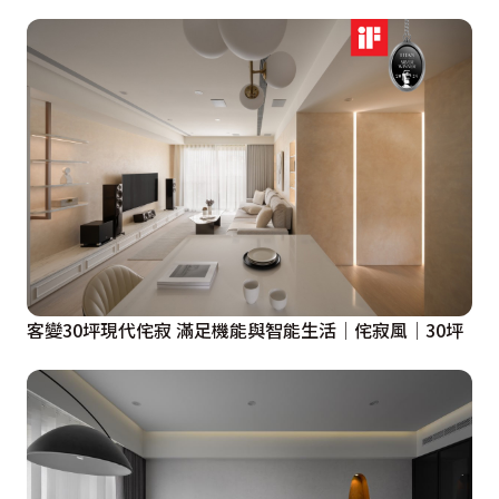
客變30坪現代侘寂 滿足機能與智能生活│侘寂風│30坪