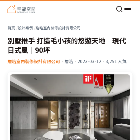
老屋預算分配與高 CP 值煥新術
看不見的居家風險和翻新關鍵
老屋預算分配與高 CP 值煥新術
首頁
設計案例
詹晧室內裝修設計有限公司
別墅推手 打造毛小孩的悠遊天地│現代
日式風│90坪
詹晧室內裝修設計有限公司
·
詹晧
·
2023-03-12
·
3,251
人氣