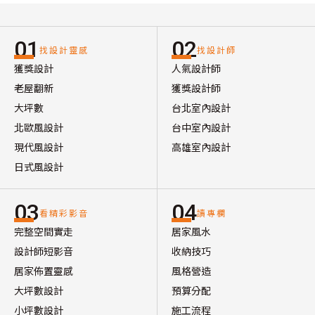
01
02
找設計靈感
找設計師
獲獎設計
人氣設計師
老屋翻新
獲獎設計師
大坪數
台北室內設計
北歐風設計
台中室內設計
現代風設計
高雄室內設計
日式風設計
03
04
看精彩影音
讀專欄
完整空間實走
居家風水
設計師短影音
收納技巧
居家佈置靈感
風格營造
大坪數設計
預算分配
小坪數設計
施工流程