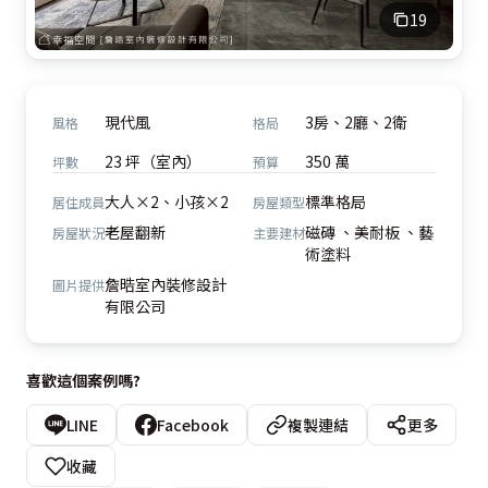
19
現代風
3房、2廳、2衛
風格
格局
23 坪（室內）
350 萬
坪數
預算
大人×2、小孩×2
標準格局
居住成員
房屋類型
老屋翻新
磁磚 、美耐板 、藝
房屋狀況
主要建材
術塗料
詹晧室內裝修設計
圖片提供
有限公司
喜歡這個案例嗎?
LINE
Facebook
複製連結
更多
收藏