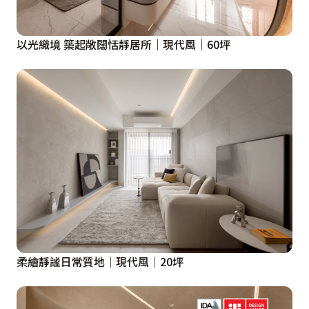
以光織境 築起敞闊恬靜居所｜現代風｜60坪
柔繪靜謐日常質地│現代風│20坪