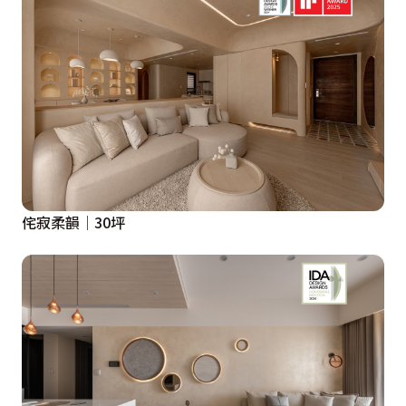
侘寂柔韻│30坪