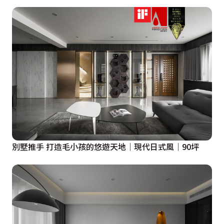
別墅推手 打造毛小孩的悠遊天地│現代日式風│90坪