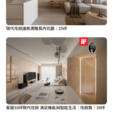
現代侘寂譜敘潤雅莫內花園│25坪
客變30坪現代侘寂 滿足機能與智能生活│侘寂風│30坪