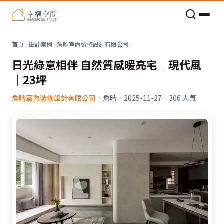
老屋預算分配與高 CP 值煥新術
看不見的居家風險和翻新關鍵
老屋預算分配與高 CP 值煥新術
首頁
設計案例
詹晧室內裝修設計有限公司
日光綠意相伴 自然質感暖亮宅│現代風
│23坪
詹晧室內裝修設計有限公司
·
詹晧
·
2025-11-27
·
306
人氣