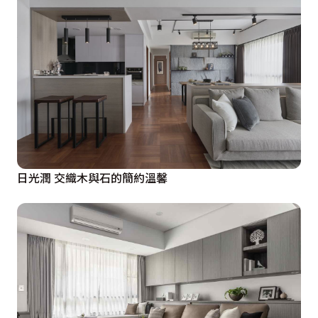
日光潤 交織木與石的簡約溫馨