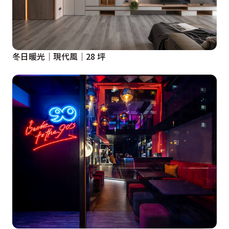
冬日暖光｜現代風｜28 坪