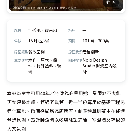
15
混搭風、復古風
—
風格
格局
15 坪(室內）
101 萬 ~200萬
坪數
預算
餐飲空間
老屋翻新
房屋類型
房屋狀況
木作、原木、鐵
Mojo Design
主要建材
圖片提供
件、特殊塗料、玻
Studio 默覺室內設
璃
計
本案為業主租用40年老宅改為商業用途，受限於不太能
更動建築本體、管線老舊等，近一半預算用於基礎工程另
建化糞池、微調格局增添廁所等，剩餘預算則著重在整體
營造氛圍，設計師企圖以軟裝陳設鋪陳一室溫潤又神秘的
人文氛圍。
