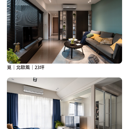
編交織出儒雅薈萃、人文氣質的複合型咖啡廳酒吧店。

文字：島嶼星光文製所

設計概念文字為【Mojo Design Studio 默覺室內設計】
提供
覓｜北歐風｜23坪