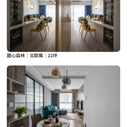
甜心森林｜北歐風｜22坪