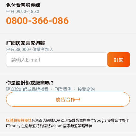
免付費客服專線
平日 09:00~18:30
0800-366-086
訂閱居家靈感週報
已有 38,000+ 位讀者加入
訂閱
你是設計師或廠商嗎？
建立設計師或品牌檔案 · 刊登案例 · 接受諮詢
廣告合作
媒體報導與獲獎
台灣百大網站
ADA 亞洲設計獎主辦單位
Google 優質合作夥伴
ETtoday 生活頻道特約媒體
Yahoo! 居家頻道策略夥伴