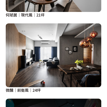
何陋居｜現代風｜21坪
微醺｜前衛風｜24坪