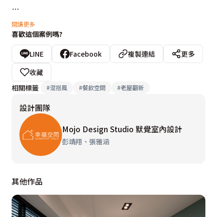
商業空間首要競爭點的就是門面，我們特別選用水泥花
閱讀更多
喜歡這個案例嗎?
磚、九重葛等植栽，塑造舊時童年庭院風格，揭開複合式
空間神秘的面紗。尤其當陽光灑落，鏤空花磚、枝繁葉茂
LINE
Facebook
複製連結
更多
搖曳的葉片，光影層層堆疊，搭配復刻長椅、外推木窗、
收藏
仿舊褪色木門與老屋既有外牆，共同烘托出迷人的台式韻
相關標籤
#
混搭風
#
餐飲空間
#
老屋翻新
味，美不勝收。

設計團隊
步入店內，映入眼簾的是令人醒目的原木吧台、竹編燈。
Mojo Design Studio 默覺室內設計
吧台以紅磚砌成，外層沿襲傳統建造白灰泥營造斑駁感，
彭靖翔、張雅涵
垂吊造型不一的竹編製燈罩，搭載麻織布遮擋天花板線
路，創造一層又一層的溫柔又神秘的流動線條感，壁面也
其他作品
融合奶茶色、粉橘色，適度加入綠意點綴。吧台後方櫥
櫃，也刻意至二手古物店尋覓，挑揀門片有台式傳統壁櫥
弧形的原木櫃，並特別訂製藤椅，全室以原木、竹編、藤