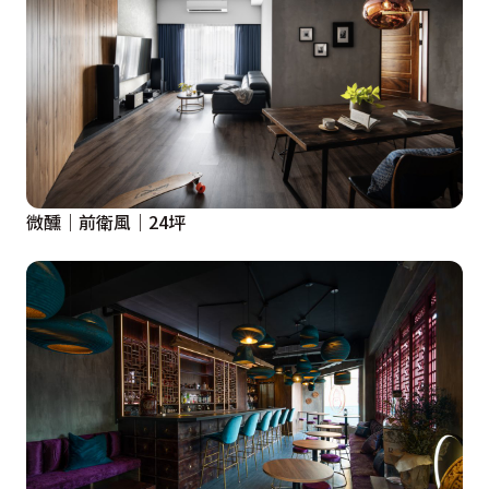
微醺｜前衛風｜24坪