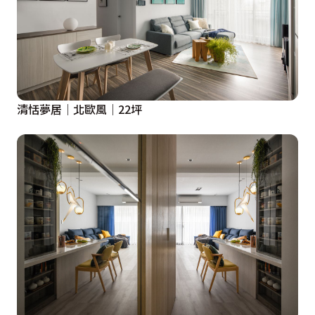
清恬夢居｜北歐風｜22坪