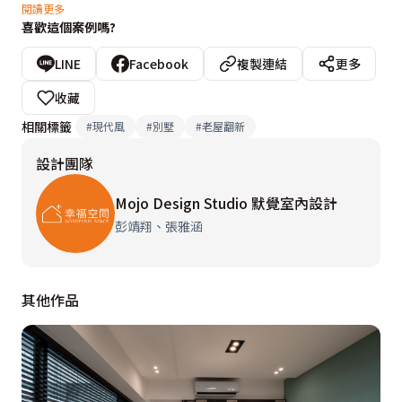
家族同樂的使用需求。

閱讀更多
喜歡這個案例嗎?
一樓開放格局呈階梯狀，太多邊角與畸零空間不易利用，
LINE
Facebook
複製連結
更多
以一道斜牆與矮牆整合稜角，兩個回字形動線創造循環流
收藏
動，不動格局卻能解決動線不順，兼顧開放與隱私、融合
相關標籤
#
現代風
#
別墅
#
老屋翻新
與獨立，提高情感互動但保有各自的完整。

設計團隊
用一道斜牆整合衛浴跟樓梯間的轉角空間創建儲藏室，走
Mojo Design Studio 默覺室內設計
道寬度因此產生變化，先窄後寬的動線放大空間視覺，往
彭靖翔、張雅涵
內則由寬變窄，善用斜線令人期待的引導特性，創造隱密
感。並加深客廳深度，讓沙發區形成遮蔽更有包覆性。

其他作品
以簡練線條為主，平衡大人味與童趣，減少繁雜堆疊的設
計，用簡單但強烈的材料表現張力，為業主創造新的生活
模樣同時保留原本的自己。
