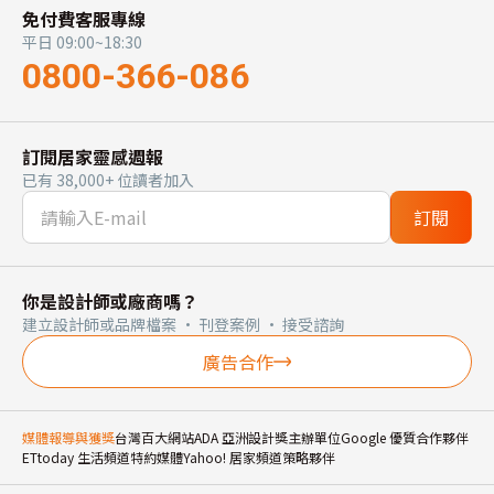
免付費客服專線
平日 09:00~18:30
0800-366-086
訂閱居家靈感週報
已有 38,000+ 位讀者加入
訂閱
你是設計師或廠商嗎？
建立設計師或品牌檔案 · 刊登案例 · 接受諮詢
廣告合作
媒體報導與獲獎
台灣百大網站
ADA 亞洲設計獎主辦單位
Google 優質合作夥伴
ETtoday 生活頻道特約媒體
Yahoo! 居家頻道策略夥伴