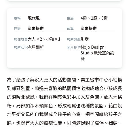
現代風
4房、1廳、3衛
風格
格局
尚未提供
尚未提供
坪數
預算
大人×2、小孩×1
別墅
居住成員
房屋類型
老屋翻新
Mojo Design
房屋狀況
圖片提供
Studio 默覺室內設
計
為了給孩子與家人更大的活動空間，業主從市中心小宅換
到郊區別墅，將過去喜歡的酷闇個性宅換成適合小孩成長
的溫暖北歐風，我們在明亮色彩中加入灰色調，放入木格
柵，局部加深木頭顏色，形成輕鬆也沈穩的氛圍，藉由設
計平衡父母的自我與成全孩子的心意，把空間讓給孩子之
餘，也保有大人的療癒性能，同時滿足親子陪伴、獨處、