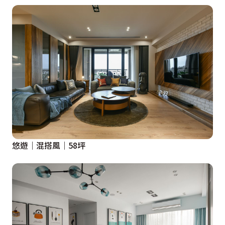
悠遊｜混搭風｜58坪