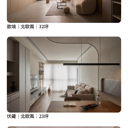
歆境│北歐風│32坪
伏藏│北歐風│23坪