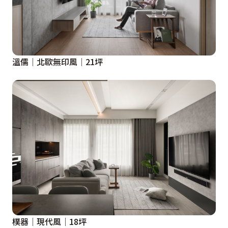
溫儒│北歐無印風│21坪
樸器│現代風│18坪