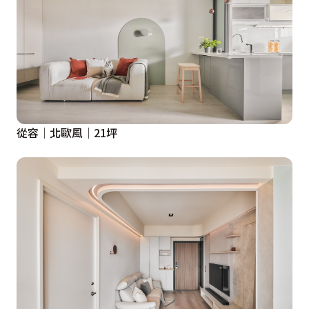
從容│北歐風│21坪