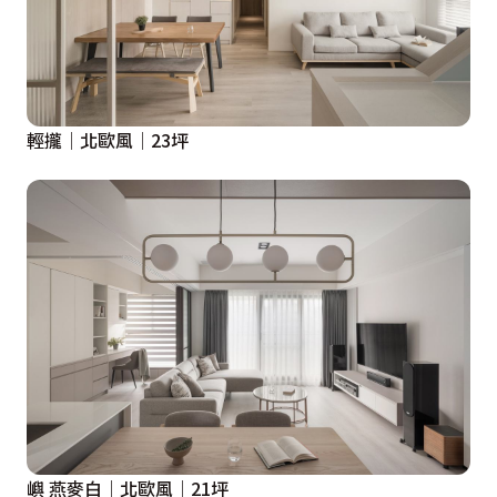
輕攏│北歐風│23坪
嶼 燕麥白│北歐風│21坪