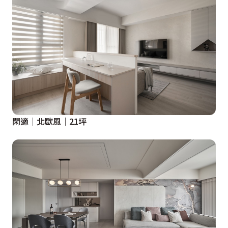
閑適│北歐風│21坪