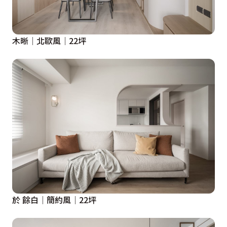
木晰│北歐風│22坪
於 餘白│簡約風│22坪