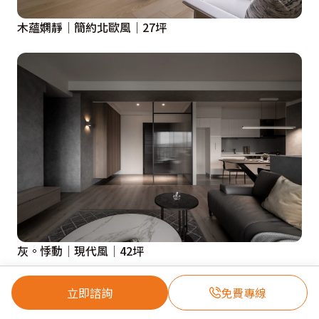
木蘊嫻靜｜簡約北歐風｜27坪
灰。悸動│現代風│42坪
立即諮詢
免費專線