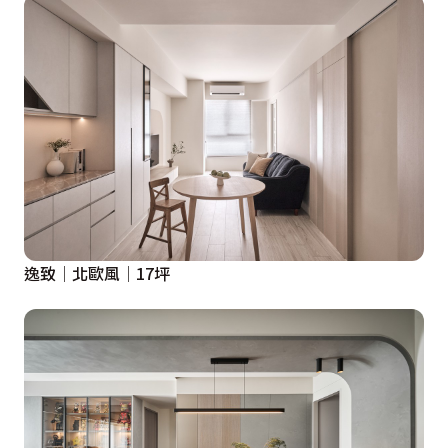
逸致│北歐風│17坪