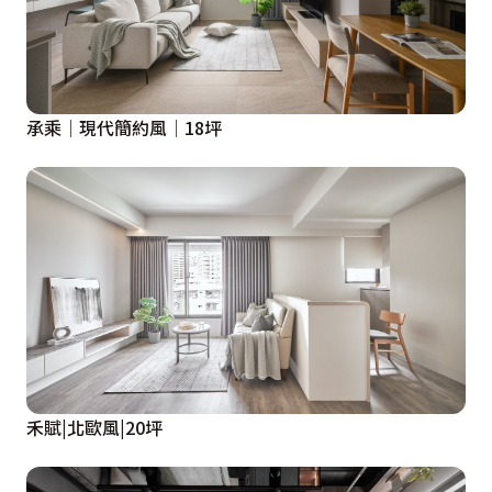
承乘│現代簡約風│18坪
禾賦|北歐風|20坪