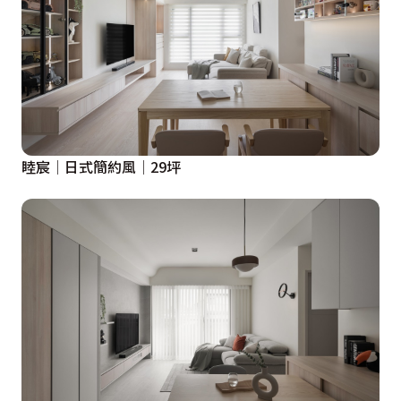
睦宸│日式簡約風│29坪