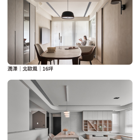
潤澤│北歐風│16坪