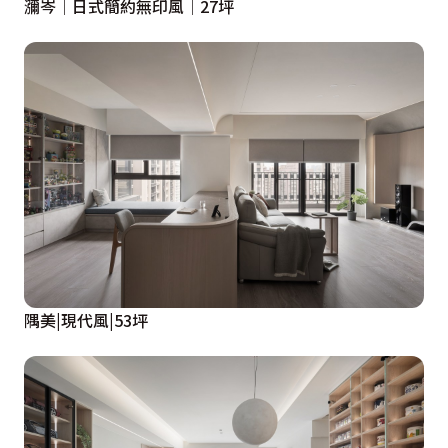
瀰岑│日式簡約無印風│27坪
隅美|現代風|53坪