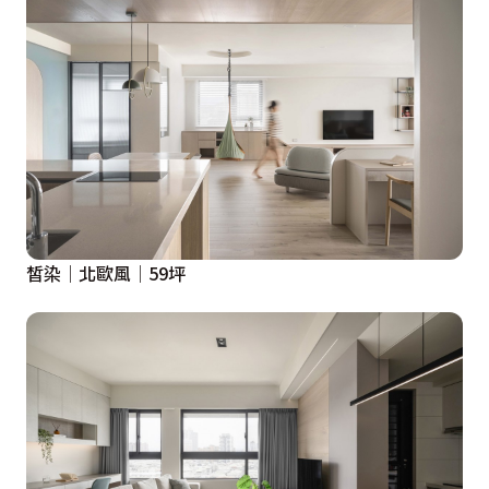
皙染│北歐風│59坪