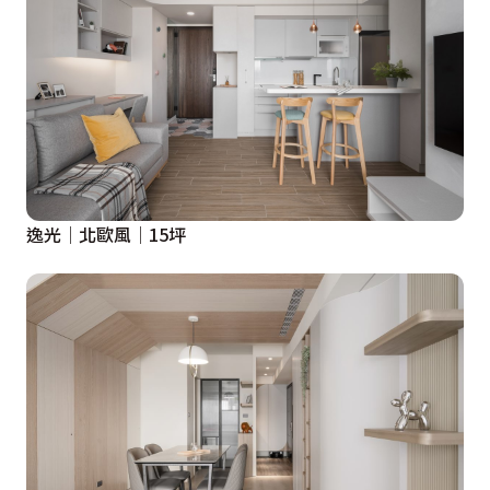
逸光│北歐風│15坪