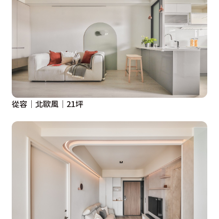
從容│北歐風│21坪