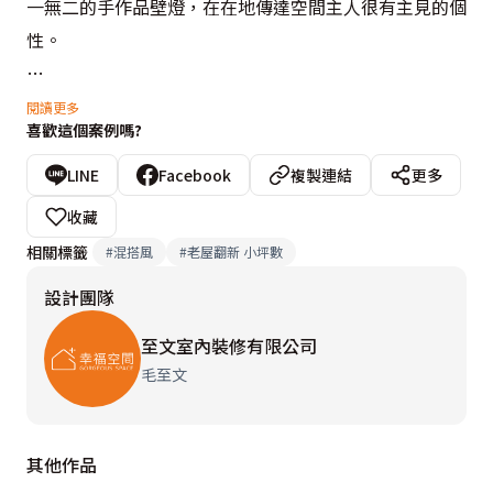
一無二的手作品壁燈，在在地傳達空間主人很有主見的個
性。

喜歡DIY手作的屋主，將餐桌兼工作桌使用，沉浸在自己
閱讀更多
喜歡這個案例嗎?
動手創作的小天地中；平常若有親朋好友來拜訪過夜時，
客廳的沙發亦可變身為臨時客房，彷彿讓人置身於文青旅
LINE
Facebook
複製連結
更多
社中，捨不得退房離去。

收藏
相關標籤
#
混搭風
#
老屋翻新 小坪數
主臥使用仿舊木紋搭上黑色框，延續著公領域的色調，讓
設計團隊
整個家的整體色彩融合度更高。

至文室內裝修有限公司
設計概念文字為【至文室內裝修有限公司】提供
毛至文
其他作品