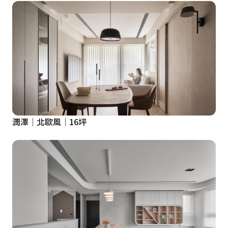
潤澤│北歐風│16坪