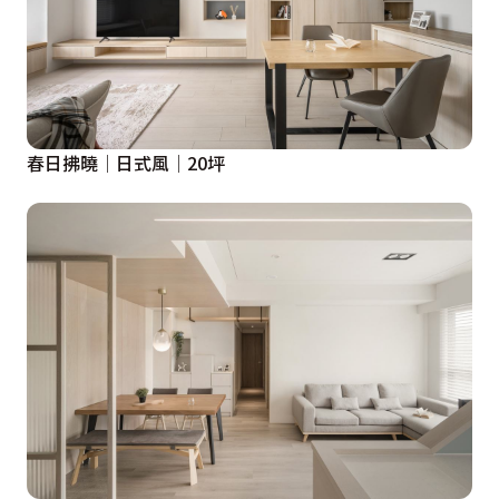
春日拂曉│日式風│20坪