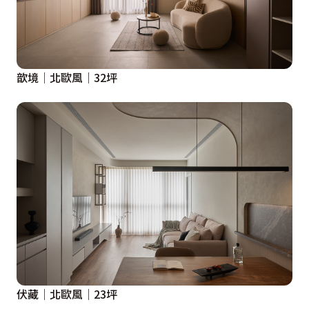
歆境│北歐風│32坪
伏藏│北歐風│23坪