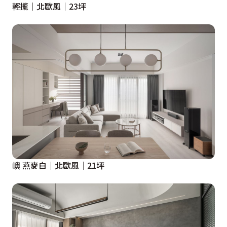
輕攏│北歐風│23坪
嶼 燕麥白│北歐風│21坪