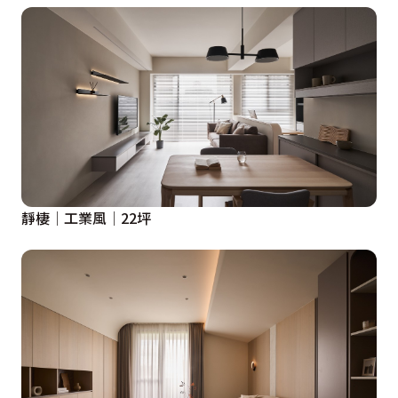
靜棲│工業風│22坪