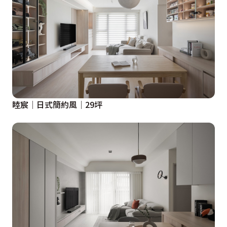
睦宸│日式簡約風│29坪