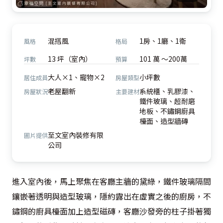
混搭風
1房、1廳、1衛
風格
格局
13 坪（室內）
101 萬 ～200萬
坪數
預算
大人×1、寵物×2
小坪數
居住成員
房屋類型
老屋翻新
系統櫃、乳膠漆、
房屋狀況
主要建材
鐵件玻璃、超耐磨
地板、不鏽鋼廚具
檯面、造型牆磚
至文室內裝修有限
圖片提供
公司
進入室內後，馬上聚焦在客廳主牆的黛綠，鐵件玻璃隔間
鑲嵌著透明與造型玻璃，隱約露出在虛實之後的廚房，不
鏽鋼的廚具檯面加上造型磁磚，客廳沙發旁的柱子掛著獨