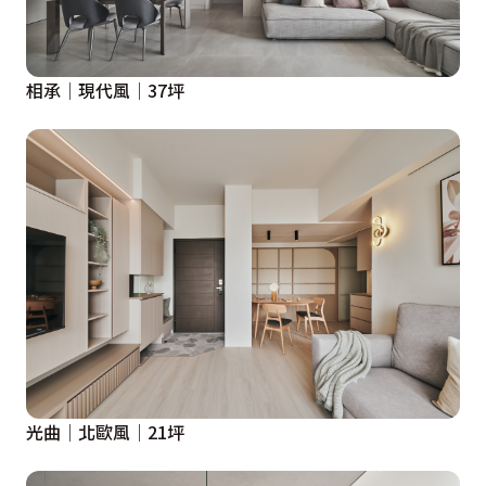
相承│現代風│37坪
光曲│北歐風│21坪