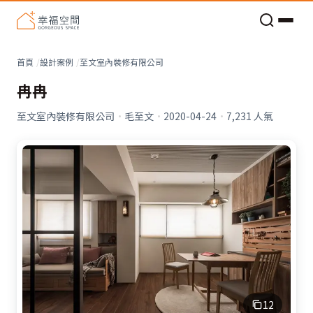
老屋預算分配與高 CP 值煥新術
看不見的居家風險和翻新關鍵
老屋預算分配與高 CP 值煥新術
首頁
設計案例
至文室內裝修有限公司
冉冉
至文室內裝修有限公司
·
毛至文
·
2020-04-24
·
7,231
人氣
12