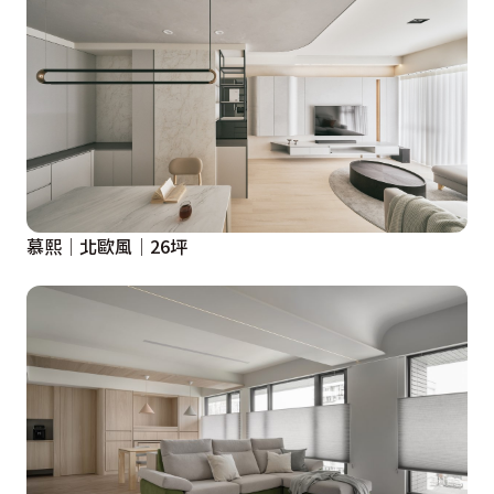
慕熙│北歐風│26坪