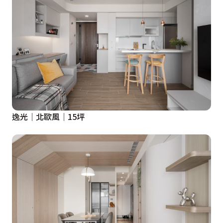
逸光│北歐風│15坪