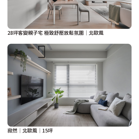
28坪客變親子宅 極致舒壓放鬆氛圍│北歐風
寂然│北歐風│15坪