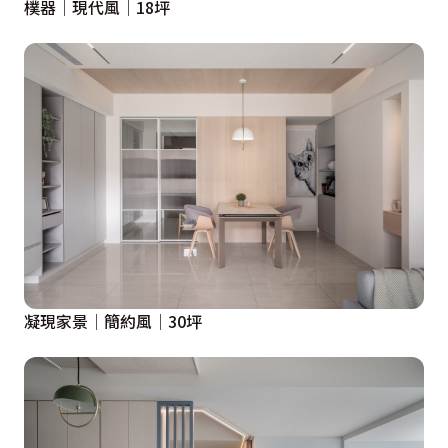
樸器│現代風│18坪
凝現家景│簡約風│30坪