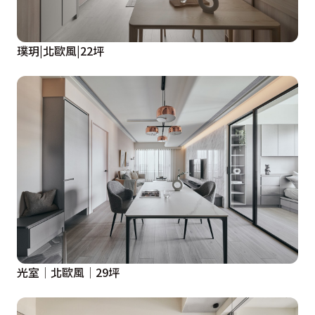
璞玥|北歐風|22坪
光室│北歐風│29坪