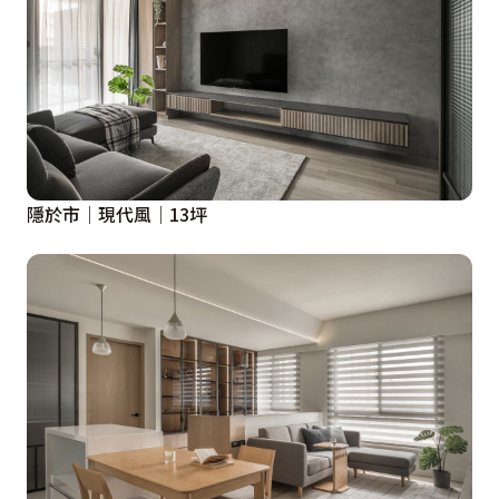
隱於市│現代風│13坪