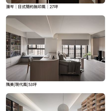
瀰岑│日式簡約無印風│27坪
隅美|現代風|53坪