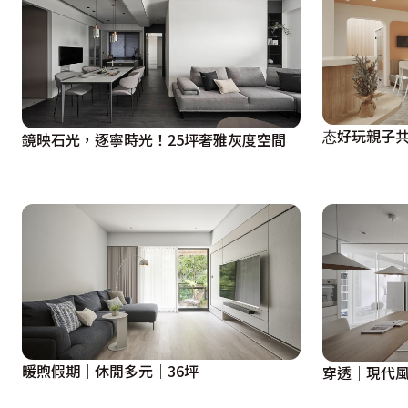
态好玩親子共
鏡映石光，逐寧時光！25坪奢雅灰度空間
暖煦假期｜休閒多元｜36坪
穿透｜現代風