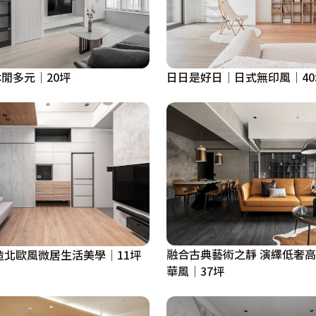
閒多元│20坪
日日是好日│日式無印風│40
融合古典藝術之靜 演繹低奢
造北歐風微居生活美學│11坪
華風│37坪