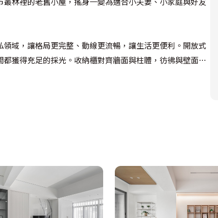
市叢林裡的老舊小屋，搖身一變為適合小夫妻、小家庭與好友
私領域，讓格局更完整、動線更流暢，讓生活更便利。開放式
間都獲得充足的採光。收納櫃對齊牆面與柱體，彷彿與壁面融