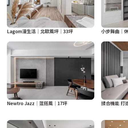
小步舞曲│休
Lagom漫生活│北歐風坪│33坪
Newtro Jazz│混搭風│17坪
揉合機能 打