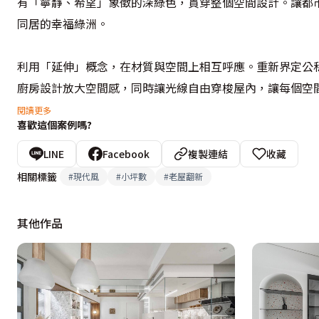
有「寧靜、希望」象徵的深綠色，貫穿整個空間設計。讓都
同居的幸福綠洲。

利用「延伸」概念，在材質與空間上相互呼應。重新界定公
廚房設計放大空間感，同時讓光線自由穿梭屋內，讓每個空
合一體，空間更顯通透整潔。

閱讀更多
喜歡這個案例嗎?
設計概念文字為【HATCH合砌設計有限公司】提供
LINE
Facebook
複製連結
收藏
相關標籤
#
現代風
#
小坪數
#
老屋翻新
其他作品