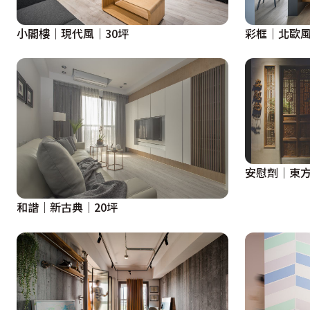
小閣樓｜現代風｜30坪
彩框｜北歐風
安慰劑｜東方
和諧｜新古典｜20坪