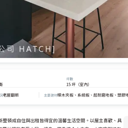
坪數
衛
15 坪（室內）
老屋翻新
樺木夾板、系統板、超耐磨地板、塑膠
況
主要建材
重新整頓成自住與出租皆得宜的溫馨生活空間。以屋主喜歡、具