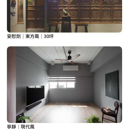
安慰劑｜東方風｜30坪
寧靜｜現代風