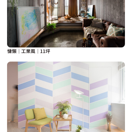
慵懶｜工業風｜11坪