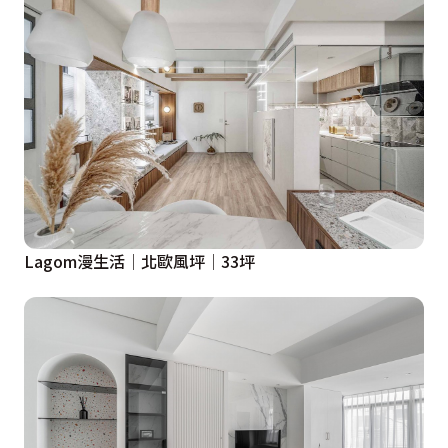
Lagom漫生活│北歐風坪│33坪