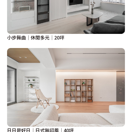
小步舞曲│休閒多元│20坪
日日是好日│日式無印風│40坪