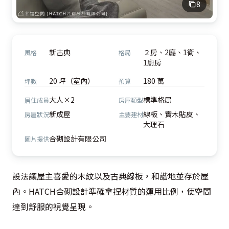
8
新古典
２房、2廳、1衛、
風格
格局
1廚房
20 坪（室內）
180 萬
坪數
預算
大人×2
標準格局
居住成員
房屋類型
新成屋
線板、實木貼皮、
房屋狀況
主要建材
大理石
合砌設計有限公司
圖片提供
設法讓屋主喜愛的木紋以及古典線板，和諧地並存於屋
內。HATCH合砌設計準確拿捏材質的運用比例，使空間
達到舒服的視覺呈現。
