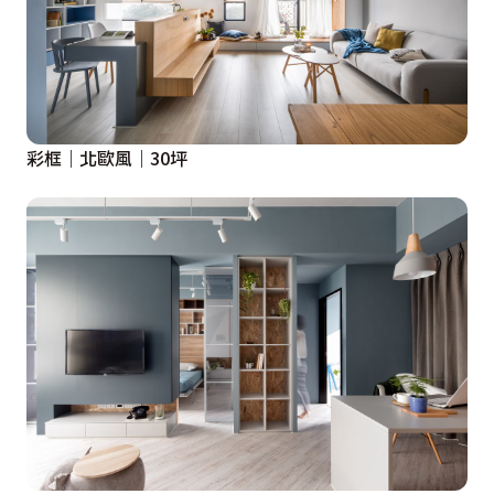
彩框｜北歐風｜30坪