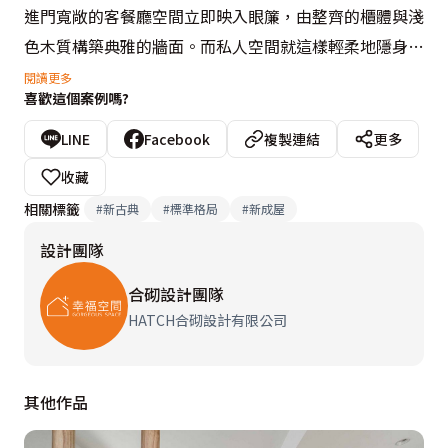
進門寬敞的客餐廳空間立即映入眼簾，由整齊的櫃體與淺
色木質構築典雅的牆面。而私人空間就這樣輕柔地隱身於
牆後，自然而不易被察覺。將門敞開時，能自由地在空間
閱讀更多
喜歡這個案例嗎?
內遊走；當親友來訪時，可以將門帶上，讓公共空間形成
獨立的會客場所。

LINE
Facebook
複製連結
更多
收藏
客廳以潔白為主，利用溫潤木質提點溫馨氛圍。電視牆面
相關標籤
#
新古典
#
標準格局
#
新成屋
結合收納櫃功能，兼具實用與美觀。立體感設計，增添空
設計團隊
間變化層次。選用圓形小餐桌除不占空間外，讓人享受彷
彿入座於咖啡廳的氛圍。主臥則洋溢著新古典風味，散發
合砌設計團隊
出優雅的氣息。不同尺寸的白色上櫃，便於收納各式衣
HATCH合砌設計有限公司
物。下方做開放式設計，讓空間更顯輕盈無壓迫。

其他作品
設計概念文字為【HATCH合砌設計有限公司】提供