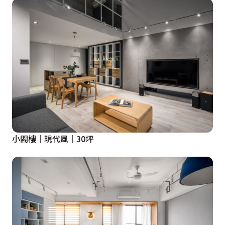
小閣樓｜現代風｜30坪