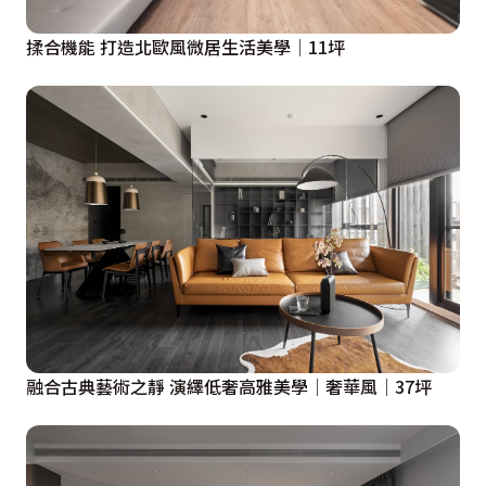
揉合機能 打造北歐風微居生活美學│11坪
融合古典藝術之靜 演繹低奢高雅美學│奢華風│37坪