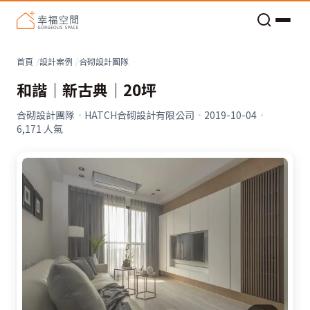
老屋預算分配與高 CP 值煥新術
看不見的居家風險和翻新關鍵
老屋預算分配與高 CP 值煥新術
首頁
設計案例
合砌設計團隊
和諧｜新古典｜20坪
合砌設計團隊
·
HATCH合砌設計有限公司
·
2019-10-04
·
6,171
人氣