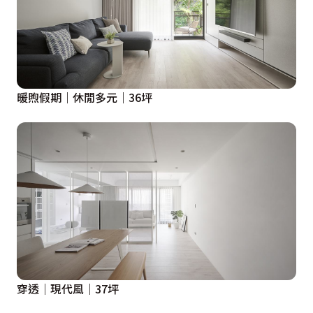
暖煦假期｜休閒多元｜36坪
穿透｜現代風｜37坪