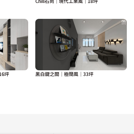
Chill石尚｜現代工業風｜18坪
6坪
黑白鍵之間│極簡風│33坪