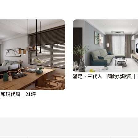
體的面積，一舉兩得。

燈，強化簡約質感的風格。

室，設計觀影區，增進工作效率。

滿足．三代人│簡約北歐風│1
和現代風│21坪