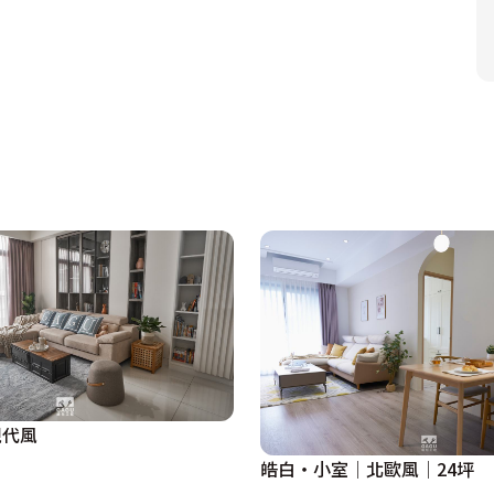
象。為了將彼此的個性融入居住環境中，全室牆面與地板決定
簡潔風格。在光源選擇方面，則是裝設隱藏崁燈和街燈，再運
讓毛孩的活動範圍更大，也更方便看顧。天花板則讓管線直接
輕工業風格。

並一樣在空間四處擺放植栽，營造沉穩內斂卻又不失溫暖活力
性，電視選擇壁掛電視，並在牆面設計收納用的層板，可以做
毛孩們一起享受悠閒時光。

現代風
皓白‧小室│北歐風│24坪
臥盡量維持開闊的舒適度，牆壁則沿用清水模色系，勾勒出一