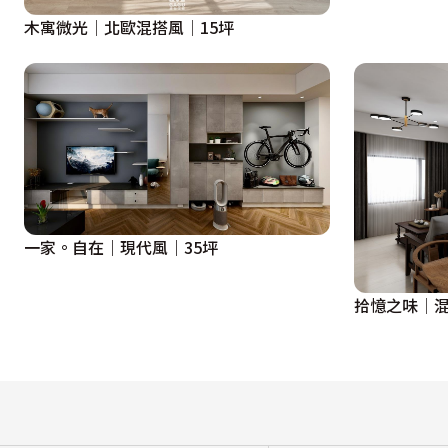
貫的沉穩質感，並運用衣櫃劃分功能區域，簡化動線和減少櫃
木寓微光│北歐混搭風│15坪
為了維持視野的寬闊，照明一樣使用隱藏式崁燈，搭配些許吊
書房
書房則是因應女屋主在家工作的性質，將書房改造成影像工作
設計概念文字為【GAGU統包工程】提供
一家。自在｜現代風｜35坪
拾憶之味│混