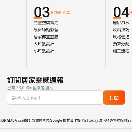
03
04
看精彩影音
完整空間實走
居家風水
設計師短影音
收納技巧
居家佈置靈感
風格營造
大坪數設計
預算分配
小坪數設計
施工流程
訂閱居家靈感週報
已有 38,000+ 位讀者加入
訂閱
大網站
ADA 亞洲設計獎主辦單位
Google 優質合作夥伴
ETtoday 生活頻道特約媒體
Y