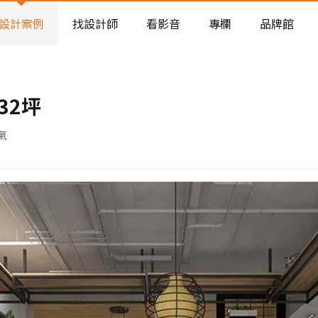
老屋預算分配與高 CP 值煥新術
設計案例
找設計師
看影音
專欄
品牌館
32坪
氣