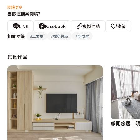
玄關
閱讀更多
喜歡這個案例嗎?
玄關不僅代表一個居住空間的門面，更是建立風格的第一印
以清水模的灰色為基底，櫃體和門把採用隱藏式設計，形塑
LINE
Facebook
複製連結
收藏
用小盆植栽，打造既唯美又愜意的氛圍。

相關標籤
#
工業風
#
標準格局
#
新成屋
客廳&廚房
其他作品
客廳和廚房為了增加空間開闊感，選擇打通以增加視野，能
裸露，減少壓迫感，並搭配暗色系的鐵架，襯托沉穩、質感的
廚房系統櫃、餐桌與部分牆面選擇木質色系，增添溫潤感，
的感覺，同時點綴自然之美。另外考量貓咪們的活力與安全
為貓咪的跳台，並在靠窗區保留一塊休憩用的露臺區，可以和
靜閒悠居｜
主臥&書房
兩人的用品不多，喜歡房間能有多一點走動的空間，希望主