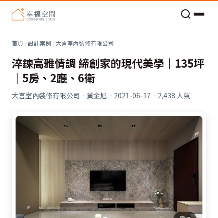
老屋預算分配與高 CP 值煥新術
首頁
設計案例
大言室內裝修有限公司
淬鍊高雅情調 締創家的現代美學｜135坪
｜5房、2廳、6衛
大言室內裝修有限公司
·
黃金旭
·
2021-06-17
·
2,438
人氣