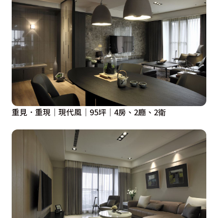
重見．重現｜現代風｜95坪｜4房、2廳、2衛