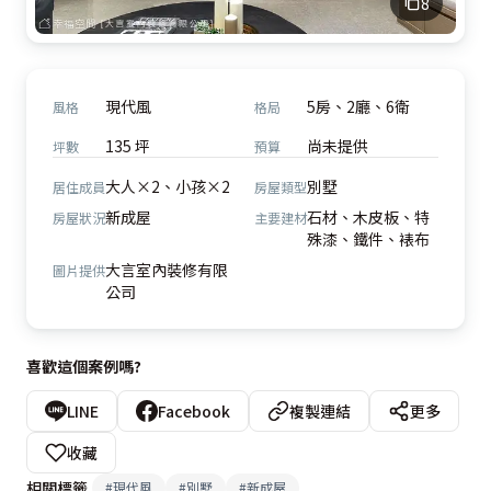
8
現代風
5房、2廳、6衛
風格
格局
135 坪
尚未提供
坪數
預算
大人×2、小孩×2
別墅
居住成員
房屋類型
新成屋
石材、木皮板、特
房屋狀況
主要建材
殊漆、鐵件、裱布
大言室內裝修有限
圖片提供
公司
喜歡這個案例嗎?
LINE
Facebook
複製連結
更多
收藏
相關標籤
#
現代風
#
別墅
#
新成屋