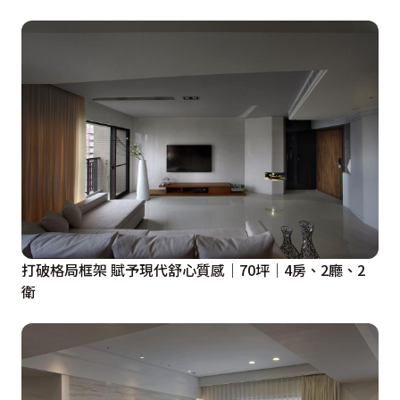
打破格局框架 賦予現代舒心質感｜70坪｜4房、2廳、2
衛