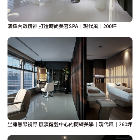
演繹內斂精神 打造時尚美容SPA｜現代風｜200坪
坐擁無際視野 展演健髮中心的簡練美學｜現代風｜260坪