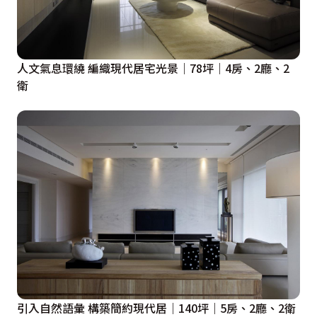
人文氣息環繞 編織現代居宅光景｜78坪｜4房、2廳、2
衛
引入自然語彙 構築簡約現代居｜140坪｜5房、2廳、2衛