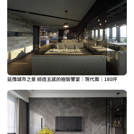
延攬城市之景 締造五感的極致饗宴｜現代風｜180坪