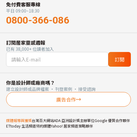
免付費客服專線
平日 09:00~18:30
0800-366-086
訂閱居家靈感週報
已有 38,000+ 位讀者加入
訂閱
你是設計師或廠商嗎？
建立設計師或品牌檔案 · 刊登案例 · 接受諮詢
廣告合作
媒體報導與獲獎
台灣百大網站
ADA 亞洲設計獎主辦單位
Google 優質合作夥伴
ETtoday 生活頻道特約媒體
Yahoo! 居家頻道策略夥伴