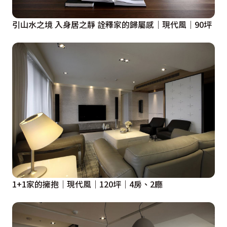
引山水之境 入身居之靜 詮釋家的歸屬感｜現代風｜90坪
1+1家的擁抱｜現代風｜120坪｜4房、2廳