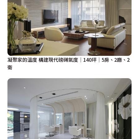
凝聚家的溫度 構建現代磅礡氣度｜140坪｜5房、2廳、2
衛