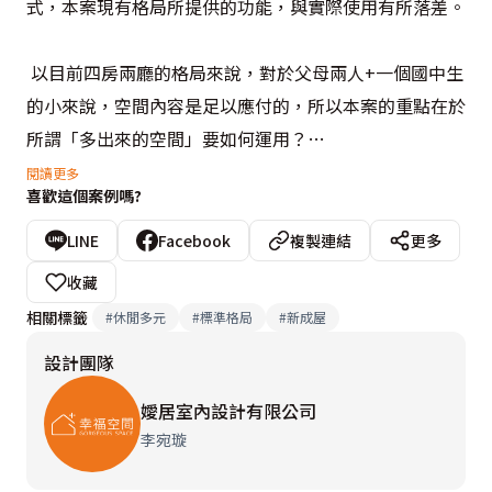
式，本案現有格局所提供的功能，與實際使用有所落差。

 以目前四房兩廳的格局來說，對於父母兩人+一個國中生
的小來說，空間內容是足以應付的，所以本案的重點在於
所謂「多出來的空間」要如何運用？

閱讀更多
喜歡這個案例嗎?
 三人的家庭之所以想要買四房的格局而且沒有可能新成
員加入的考慮，很明顯的，其評估因子有可能是地段、環
LINE
Facebook
複製連結
更多
境、便利性、增值性、品牌、公設等等，但絕對不是現有
收藏
格局，因此針對格局的重新設計並照顧到預算以及未來轉
相關標籤
#
休閒多元
#
標準格局
#
新成屋
手的合理性，以及將這些投進去的經費可以回饋到房子本
設計團隊
身的價值產生，是本案的設計重點。

嬡居室內設計有限公司
 雖然建商的格局因為銷售對象的普遍性，常常落入一種
李宛璇
粗枝大葉的「平凡」，但不可否認的，這也是建築所以為