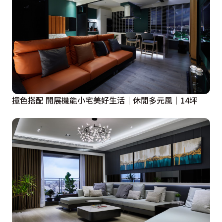
隔間與動線的彈性。讓「多餘」變成「活用」。

 3.在上述前提下，讓「多餘」的空間可以隨時併入相鄰
的空間，堆疊組合，彼此聯繫，相互支援，形成複合式空
間，而每一種組合皆有其特殊的使用目的與功能，分述如
下：

 空間簡介：

撞色搭配 開展機能小宅美好生活│休閒多元風│14坪
 A 玄關

 B 濕廚房

 C 餐廳（改為中島櫃+可延伸用高腳桌）

 D 客廳

 E 小孩房

 F 臥房A（改為多用途室）

 G 臥房B（改為更衣室／客房）

 H 主臥室
