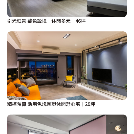
 4.設計重點：

引光框景 藏色謐境｜休閒多元｜46坪
 A 玄關：原始設計玄關界定較為清晰，但同時也帶來一
些缺點，就是沿著餐廳與電視主牆的收納範圍較不連繫，
設計不連貫，櫃體收納功能彈性較低，更重要的是造成入
口感覺狹小與用餐區因動線規劃造成空間浪費

 B 濕廚房：原始設計只有濕廚房的設計，而且空間較為
封閉。我們結合原始餐桌區，將濕廚房縮小、改餐桌為中
島。意義在於功能不變的情況下，將空間感覺不好的濕廚
房設定為純粹是短時間的作業空間，而以乾廚房（中島
區）作為作業與交誼的空間，連接客廳作為整個支援社交
精控預算 活用色塊圍塑休閒舒心宅│29坪
行為的開放空間（B+C+D）

 C 餐廳（改為中島櫃+可延伸用高腳桌）：原有廚房無法