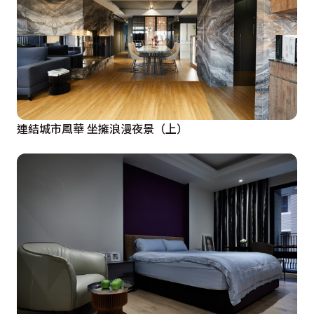
與玄關位置得以將視覺延伸至光線與採光條件都較佳之
處，增加空間層次感以及其豐富性。

 E +F 將附屬於小孩房內的讀書區功能獨立出來，除了讓
看書的環境更好之外，更大的空間也符合目前學業所需
3C設備越來越多元的傾向。藉由隔間彈性的設計，創造
連結城市風華 坐擁浪漫夜景（上）
出可以單純屬於小孩的私人空間，或是父母親可以藉由F
的公共性，提供介入此空間的機會。

 G 書房（改為更衣室／客房）：將書房改到空間「F」之
後，由於其相鄰的空間各為主臥室「H」與書房「F」,與
小孩房的關係因為書房串聯起來的因素，也變得十分密
切，因為就有了以下組合：

 H+F+G：主臥的附屬空間，增加主臥收納與更衣室功