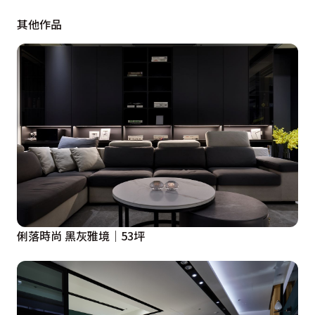
投資商品的必然性。基本上這是每個新成屋都無法避免的
其他作品
事情。

 我們大可按照業主的需求完全的設計。例如多出來房間
怎麼辦？打通？從四房改為兩房？還是保留四房就讓房間
空著讓以後轉手好賣？

 我們認為，設計並不全然滿足於業主的需求，更好的設
計在滿足的同時，在專業上提供更好的機會，無論是在實
體的設計、還是功能的拓展與多元化，甚至是房子的保值
進而創造更高的價值。

俐落時尚 黑灰雅境｜53坪
 因此，對於本案的設計策略如下：

 1.保持原有四房格局，以增加日後轉手價值與機會

 2.讓多餘的空間，除了保有原來的格局之外，進而創造