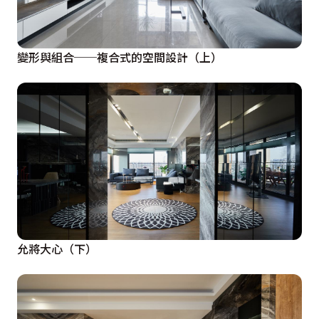
最好的地方須提供最常的使用時間」原則，讓原來的衣櫃
位置，也就是靠窗區開放出來，作為書桌或沙發區之使
用。

變形與組合──複合式的空間設計（上）
 F 臥房（改為多用途室）：原始設計為單純臥室，而書
房設計在更為獨立的空間「G」，但我們認為此房間為最
接近開放區域的空間，不論是空間感的創造及延伸，功能
的彼此支援及設置彈性等，在得宜的設計之下，都會很有
效率。因此我們利用玻璃折門取代原來的隔間，方便我們
可以隨時彈性併入中島區及客廳。另外我們把其空間設定
為「多用途室」，包括餐廳、書房、娛樂間（電玩）、藉
由與其他空間的組合形成更有趣的program！

允將大心（下）
 原始餐廳區的設計採光條件較差，玄關處更是如此。將
此空間開放出來，一方面有助於兩者的採光。也讓原餐廳