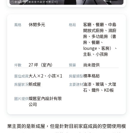
休閒多元
客廳、餐廳、中島
風格
格局
開放式廚房、濕廚
房、多功能房（書
房、餐廳、
lounge、客房）、
主臥、小孩房
27 坪（室內）
尚未提供
坪數
預算
大人×2、小孩×1
標準格局
居住成員
房屋類型
新成屋
油漆、玻璃、大理
房屋狀況
主要建材
石、鐵件、KD板
嬡居室內設計有限
圖片提供
公司
業主買的是新成屋，但是針對目前家庭成員的空間使用模