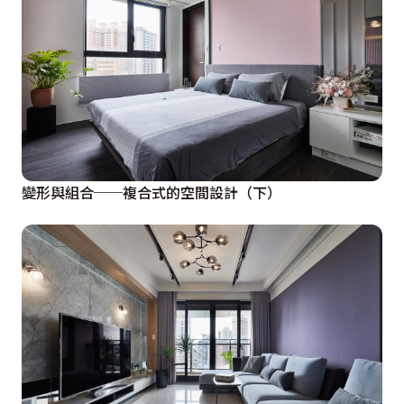
應付實際收納以及設備狀況，加上空間感不佳及冷氣效益
的問題，故將須長時間作業的廚房部分功能轉移到中島
區。

 D 客廳：沿著玄關、中島區，一直到電視主牆，皆為整
體的設計而非就各空間分段處理。藉此打破各空間的界
線，並讓收納功能得以有更大的彈性。原始設計為了得到
變形與組合──複合式的空間設計（下）
沙發背牆的量感，於主臥入口多了一道非必要的隔間，但
這使得客廳與主臥入口的空間感、開闊性受到影響。我們
技巧性地將其拆除（以花費最低的方式），以鐵件及冰柱
玻璃加上燈光設計，不但創造出更好的空間感，也創造視
覺焦點與主臥入口的identity，這是更好的結果。

 E 小孩房：改為標準雙人床，僅留單邊走道。讓小空間
的運用更為有效率。另外根據我們一直以來堅持的「條件