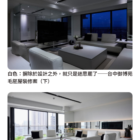
白色：摒除於設計之外，就只是迷思罷了──台中御博苑
毛胚屋裝修案（下）