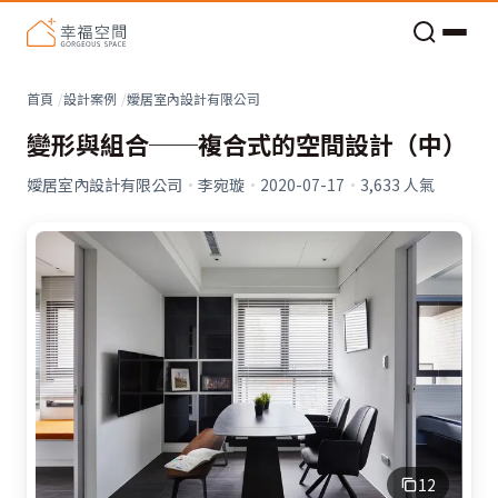
老屋預算分配與高 CP 值煥新術
看不見的居家風險和翻新關鍵
老屋預算分配與高 CP 值煥新術
首頁
設計案例
嬡居室內設計有限公司
變形與組合──複合式的空間設計（中）
嬡居室內設計有限公司
·
李宛璇
·
2020-07-17
·
3,633
人氣
12