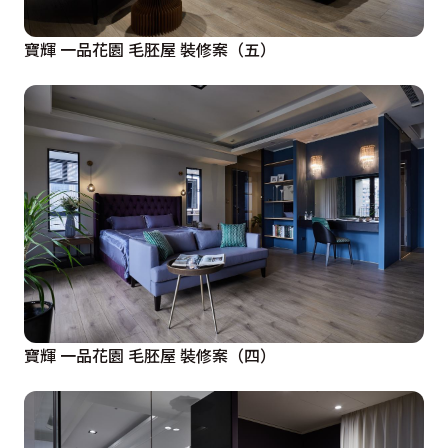
能，作為因作息時間不同而須將主臥做分區使用（例如主
寶輝 一品花園 毛胚屋 裝修案（五）
人晚歸、應酬喝酒、在家工作等），與作為小孩房的連繫
空間，如伴讀、家教、勞作等。

 E+F+G：由於G兼做客房使用，在這個組合下，可以應付
作為臨時的家庭親子客房，或是做為小孩同學留宿空間。

 B+C+F：原有餐廳位置以中島區取代之後，原有餐廳的
功能則由「多功能室F」來支援，形成有序且開放的空間
組織。另外用餐行為在這樣的組合之下，可以隨時按照需
要，與客廳結合或是分開。（例如大人與小孩的社交空間
分開、視聽設備分開等。）

寶輝 一品花園 毛胚屋 裝修案（四）
 H 主臥室：藉由G（更衣室／客房）與F（多用途室）的
相互支援，主臥的功能得到擴充，內部空間也較為寬敞舒