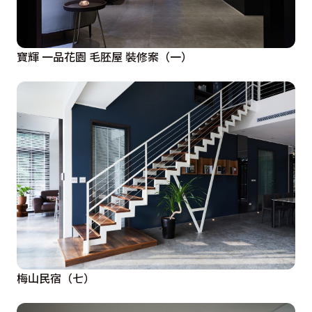
寶輝 一品花園 毛胚屋 裝修案（一）
梅山民宿（七）