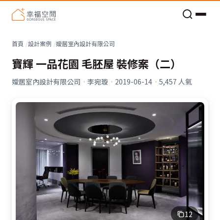
老屋預算分配與高 CP 值煥新術
看不見的居家風險和翻新關鍵
老屋預算分配與高 CP 值煥新術
首頁
設計案例
嬡居室內設計有限公司
寶輝 一品花園 毛胚屋 裝修案（二）
嬡居室內設計有限公司
·
李宛璇
·
2019-06-14
·
5,457
人氣
12