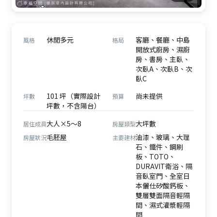
休閒多元
客廳、餐廳、中島
風格
格局
開放式廚房、濕廚
房、書房、主臥、
次臥A、次臥B、次
臥C
101 坪（實際設計
尚未提供
坪數
預算
坪數，不含陽台）
大人×5～8
大坪數
居住成員
房屋類型
毛胚屋
油漆、玻璃、大理
房屋狀況
主要建材
石、鐵件、鋼刷
板、TOTO、
DURAVIT衛浴、隔
音臥室門、全室日
本儷仕矽酸鈣板、
雙層雙面隔音輕隔
間、濕式灌漿輕隔
間