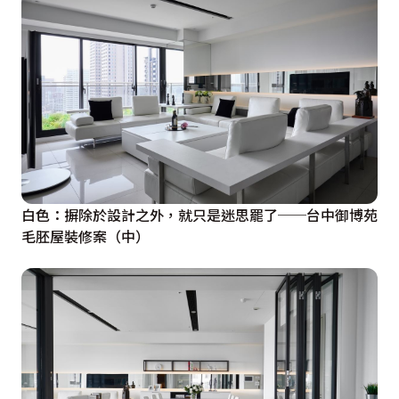
白色：摒除於設計之外，就只是迷思罷了──台中御博苑
毛胚屋裝修案（中）