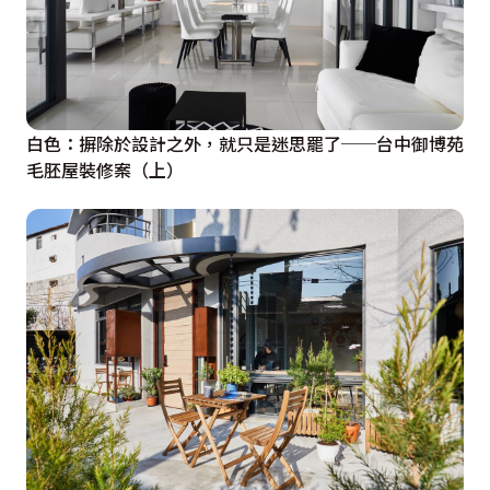
白色：摒除於設計之外，就只是迷思罷了──台中御博苑
毛胚屋裝修案（上）