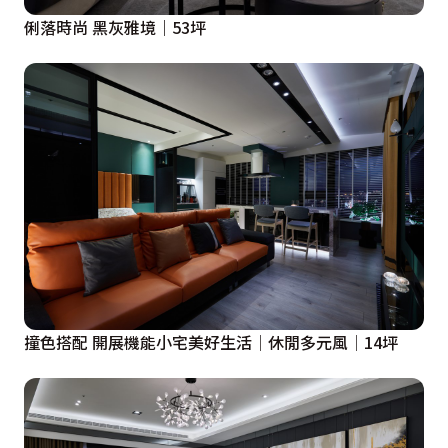
 a、空間使用效率較低，以至於比新的設計(比銷售平面
俐落時尚 黑灰雅境｜53坪
面積小約3.9坪)少了以下空間：套房*1、濕廚房*1，而多
出來的空間對設計標的本身面對未來租售可能，是一個非
常重要的參考指標。

 b、廚房過於孤立，導致公共性不佳，無法組織其他如客
餐廳的空間關係

 c、客用廁所無法支援交誼行為(如整衣補妝、飯前洗
手、過於家庭感等)

 d、客廳比例失衡，與其他空間相較之下，大而無當。功
能重複衝突。面對窗外台中歌劇院最重的的視覺焦點，配
置鋼琴與圓桌區等無異於空間的填充物，選擇遠離而非親
近。

撞色搭配 開展機能小宅美好生活│休閒多元風│14坪
 e、勢必成為採光不佳的走道區過長。

 f、兩間次臥皆是一般衣櫥，而非walk-in-closet。

 g、開放式廚房在缺乏濕廚房的支援配套下，無論在操作