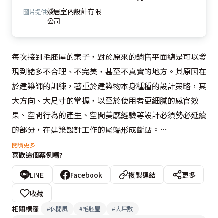
嬡居室內設計有限
圖片提供
公司
每次接到毛胚屋的案子，對於原來的銷售平面總是可以發
現到諸多不合理、不完美，甚至不真實的地方。其原因在
於建築師的訓練，著重於建築物本身種種的設計策略，其
大方向、大尺寸的掌握，以至於使用者更細膩的感官效
果、空間行為的產生、空間美感經驗等設計必須勢必延續
的部分，在建築設計工作的尾端形成斷點。

閱讀更多
喜歡這個案例嗎?
 反之亦然！室內設計師往往注重小細節小尺寸的著墨，
重於片斷而主觀的感官表現，面對設計的建築標的在裝修
LINE
Facebook
複製連結
更多
的觀點上所顯現出來系統性、整體性的問題，不容易發
收藏
現，更找不到方法解決。如同對有病在身而氣色欠佳的人
相關標籤
#
休閒風
#
毛胚屋
#
大坪數
擦脂抹粉，無論這樣抹或那樣抹，設計成為可有可無的堅