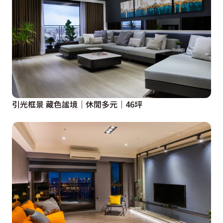
中清潔與美觀的保持，或是平時布置、裝飾的有效性上，
都較為欠缺。

 在符合業主的需求下，有效地以室內設計的方法表現設
計意志：

 a、僅以最低限度的「裝飾」工作，完成「裝飾」的概
念。

引光框景 藏色謐境｜休閒多元｜46坪
 b、理性分析預算計畫，最大程度將投入的經費回饋到建
築本身的價值，至於其他設計師個人意志或主觀的美感經
驗降到最低。舉例來說，在上述原則下，依序分配預算比
重：建築基本工項(隔間、防水、隔音、門片)＞廠制物件
(家具、燈具、設備、其他可移動式物件)>裝潢

 c、其他不可言說之處，如照片所示。
