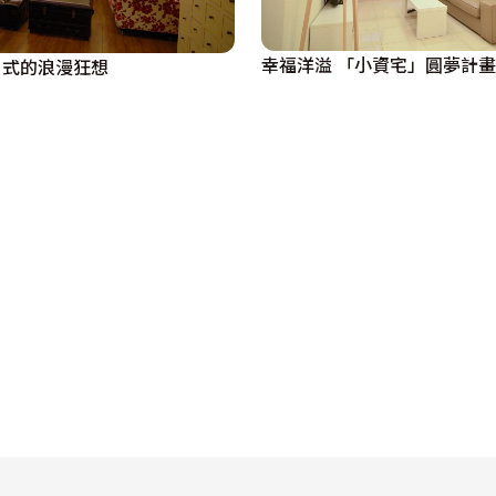
型屏風，並具有著展示架與氣氛光源作用，搭配上歐洲進口壁
幸福洋溢 「小資宅」圓夢計畫
日式的浪漫狂想
型滑門設計，依需求規劃出收納空間。

來了生活新步伐，也帶出人生下半場的漂亮舞台