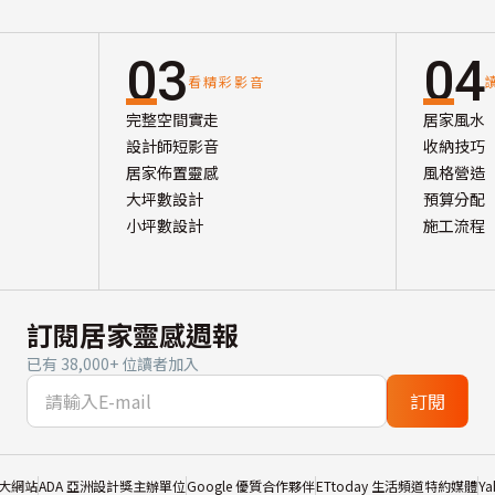
03
04
看精彩影音
完整空間實走
居家風水
設計師短影音
收納技巧
居家佈置靈感
風格營造
大坪數設計
預算分配
小坪數設計
施工流程
訂閱居家靈感週報
已有 38,000+ 位讀者加入
訂閱
大網站
ADA 亞洲設計獎主辦單位
Google 優質合作夥伴
ETtoday 生活頻道特約媒體
Y