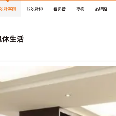
老屋預算分配與高 CP 值煥新術
設計案例
找設計師
看影音
專欄
品牌館
退休生活