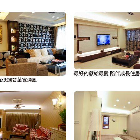
無疑，沙發背牆採用歐洲壁紙，陪襯出現代藝術畫作的立體感，
，不僅具有強大的收納機能，能讓線材與主機藏於無形，更是
，書房內櫃體在立板中段加入間接照明、柔化線條，和電視主牆
，不透光設計，也可避免客廳與書房間的漏光情形，折疊門也
以門片與捲簾作為空間機能選項，開放、密閉兩者兼備，收納
隔感。

最好的獻給最愛 陪伴成長住居
現低調奢華寬適風
分空間，作為走道區的展示櫃，此櫃也為全室的中心點，在風水
通風百葉設計，將造型與通風孔融合，增添表情。

間浪費，客房地坪以架高地板設計，利用吸盤可開啟，方收納櫃
藤色漆的小孩房，則以溫馨色調加上寬度足夠的書桌，充分收