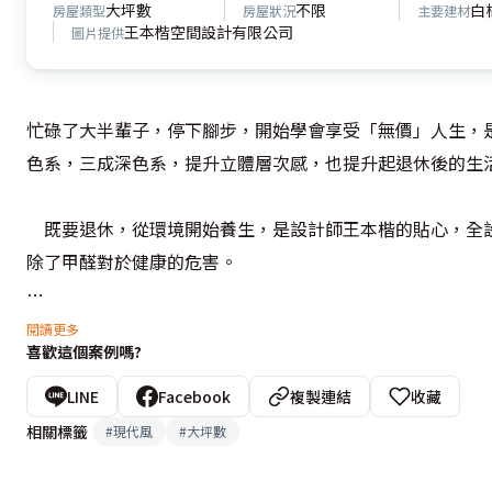
大坪數
不限
白
房屋類型
房屋狀況
主要建材
王本楷空間設計有限公司
圖片提供
忙碌了大半輩子，停下腳步，開始學會享受「無價」人生，
色系，三成深色系，提升立體層次感，也提升起退休後的生活
    既要退休，從環境開始養生，是設計師王本楷的貼心，
除了甲醛對於健康的危害。

    不只對環境的用心，連現實的收納功能，設計師王本楷
閱讀更多
喜歡這個案例嗎?
出網球拍、高爾夫球袋、雨傘、外套、擦鞋工具抽屜等空間
的壓迫性。右側鞋櫃中段，則是屋主一家人生活照展示區，
LINE
Facebook
複製連結
收藏
避免穿過一天的鞋子造成室內異味。

相關標籤
#
現代風
#
大坪數