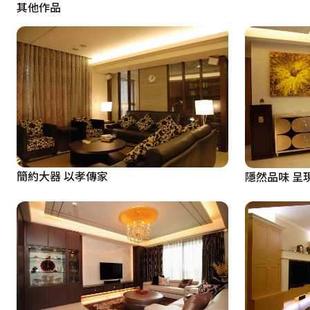
    而王本楷設計師最為擅長的寬適風，在客廳中更是一覽
其他作品
前方平面式造型的電視主牆，運用石材增加空間質感與份量
客廳與書房的隔間牆。

    視線穿透隔間，客、餐廳與書房成為視覺上的開放空間
相對的收納櫃體，左右兩側下方的矮櫃可開啟整理主機線路
加大了空間靈活性。對應入廚房空間，為克服油煙困擾，特
櫃右側則延續玄關展示架手法，中間以裂花玻璃作出隱約的區
簡約大器 以孝傳家
隱然品味 呈
    為了減少走道區的封閉性，設計師王本楷利用客房一部
中有著財位安排，旋轉氣場的寓意。走道上，客浴門屏除傳統
    沿著走道，延伸出主臥、客房及小孩房空間，為避免空
體，亦可避免手把不便及美觀性影響。而床組牆面施以淺淺
納書籍、雜物。
