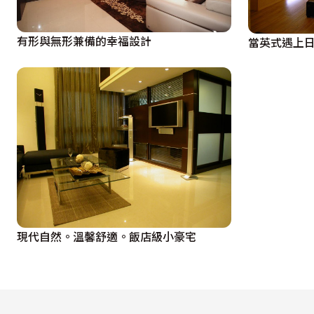
    主臥室中，設計師王本楷在風水考量下，入口處規劃造
有形與無形兼備的幸福設計
當英式遇上
紙，線條富變化性，營造溫馨的氛圍，其更衣室部份，採壁飾
    享受操之在己的退休人生，從空間到生活，巧妙規劃帶
現代自然。溫馨舒適。飯店級小豪宅