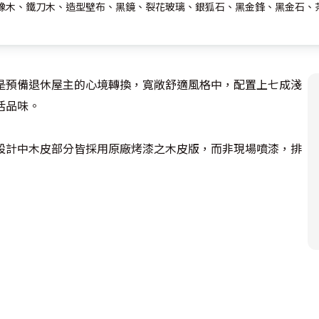
橡木、鐵刀木、造型壁布、黑鏡、裂花玻璃、銀狐石、黑金鋒、黑金石、
是預備退休屋主的心境轉換，寬敞舒適風格中，配置上七成淺
品味。

全設計中木皮部分皆採用原廠烤漆之木皮版，而非現場噴漆，排
也沒有錯過，一進入玄關正前方收納櫃體，依照屋主需求，規劃
，而左側刻意以穿透設計的展示櫃，巧妙淡化掉櫃體對於玄關
人文性、專屬性予以彰顯，鞋櫃內在並設置紫外線殺菌燈，可