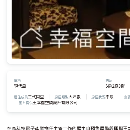
風格
格局
現代風
5房2廳3衛
三代同堂
大坪數
不限
居住成員
房屋類型
房屋狀況
主
王本楷空間設計有限公司
圖片提供
在高科技電子產業擔任主管工作的屋主自預售屋階段即與王