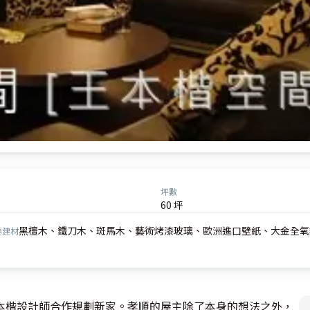
坪數
60 坪
黑檀木、鐵刀木、斑馬木、藝術烤漆玻璃、歐洲進口壁紙、大金全氧熱交換設
要建材
本楷設計師合作規劃新家。孝順的屋主除了本身的想法之外，