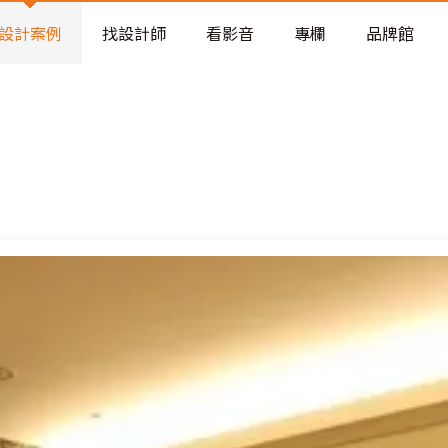
老屋預算分配與高 CP 值煥新術
設計案例
找設計師
看影音
專欄
品牌館