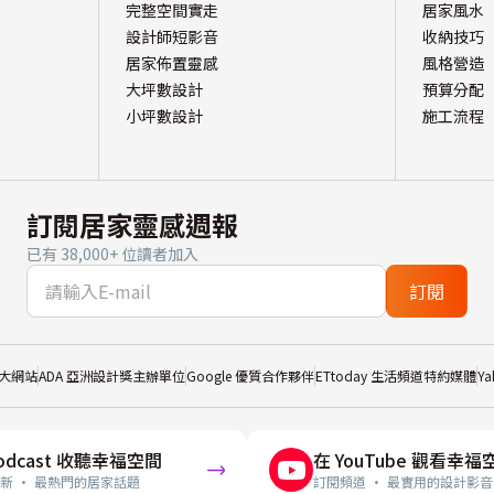
完整空間實走
居家風水
設計師短影音
收納技巧
居家佈置靈感
風格營造
大坪數設計
預算分配
小坪數設計
施工流程
訂閱居家靈感週報
已有 38,000+ 位讀者加入
訂閱
大網站
ADA 亞洲設計獎主辦單位
Google 優質合作夥伴
ETtoday 生活頻道特約媒體
Y
odcast 收聽幸福空間
在 YouTube 觀看幸福
新 · 最熱門的居家話題
訂閱頻道 · 最實用的設計影音