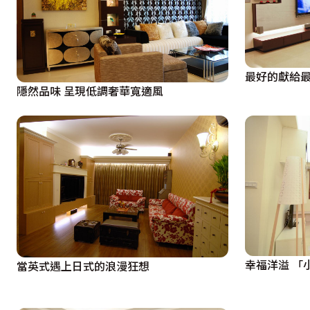
設計了一組紅酒收藏櫃，當好友來訪，就是打開收藏多年好酒
    採用雙摺疊門的書房，可讓空間全然開闊也可視需要保
最好的獻給最
單人躺椅，閱覽群書可坐可躺不拘一格！

隱然品味 呈現低調奢華寬適風
    收納、穩重、簡單，長親房就架構在這3個原則下，營
質感，典雅舒適不落俗套！

    來到主臥室立刻被德國進口的壁紙深深吸引。質感隱隱
窗外景觀，或坐或臥在貴妃椅上，或看看書享受一個慵懶的時
    配置完整的更衣室，可以收納眾多的衣物，讓物物有定
幸福洋溢 「
當英式遇上日式的浪漫狂想
善的掀鏡式化妝檯也勢不可少，為未來的女主人留下美顏的