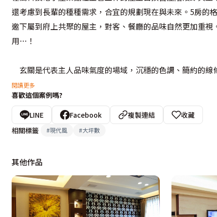
還考慮到長輩的種種需求，合宜的規劃現在與未來。5房的
邀下屬到府上共聚的屋主，對客、餐廳的品味自然更加重視
用…！

    玄關是代表主人品味氣度的場域，沉穩的色調、簡約的
加強整區的質感與空間感。同時在收納的設計手法上，除規
閱讀更多
喜歡這個案例嗎?
體貼主人使用上的實際需求。

LINE
Facebook
複製連結
收藏
    離開玄關區進入客廳，映入眼簾的不是雍容華貴的珠光
相關標籤
#
現代風
#
大坪數
家鐵路局所指定之MONDAINE掛鐘，搭配水泥板襯托其
息，設計師款的沙發與圓型大几形成不對稱而圓融之美！屋
其他作品
中；同時在左側設計一區展示櫃組，讓長輩的多年收藏有把玩
    與客廳緊鄰的用餐空間是屋主與賓客交誼場域，低調而
加上愉悅的好心情，讓親情、友情增溫！左側設計了一組穿