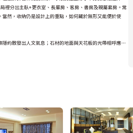
格局裡分出主臥+更衣室、長輩房、客房、書房及親屬套房。常
。當然，收納仍是設計上的重點，如何藏於無形又能便於使
線條隱約散發出人文氣息；石材的地面與天花板的光帶相呼應，
劃出置鞋區與掛置外套區外，還特別設計一組活動穿鞋矮櫃，
寶氣，而是一派優雅的北歐簡約風情，沙發背牆上是來自瑞士國
金屬質感！簡約的穿透式隔間透過玻璃隱約可感受到書房的文學氣
主也相當重視視聽享受，設計師依各設備尺寸規畫在TV矮櫃
品味的區所！

華麗的圓球型水晶燈照映在墨色烤漆玻璃的圓桌上，雪白的餐具
透式酒櫃，放上幾瓶獨特的洋酒，展現出屋主的品味。而右側