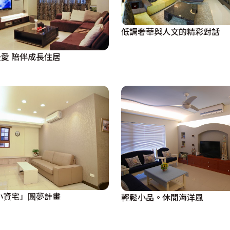
的分享時刻….

低調奢華與人文的精彩對話
有隱私。書房裡除該有的書桌、書櫃外，還特別擺放一組舒適的
愛 陪伴成長住居
造出實用取向的臥室。設計上，選用了進口壁紙來凸顯床頭配色
浮現的氛圍中，可明顯感受到主人行事低調不浮誇的風格；看看
光…。

位。同時還設立了保險箱區，便於收藏貴重物品。當然，一組完
小資宅」圓夢計畫
輕鬆小品。休閒海洋風
空間。