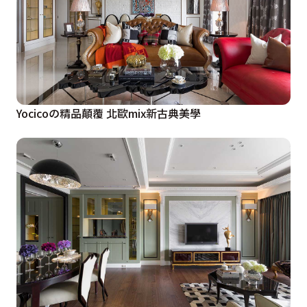
Yocicoの精品顛覆 北歐mix新古典美學