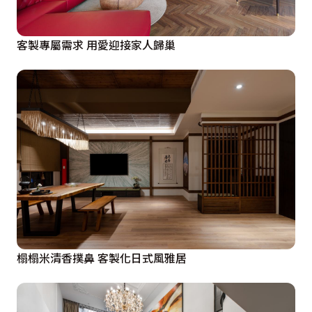
客製專屬需求 用愛迎接家人歸巢
榻榻米清香撲鼻 客製化日式風雅居