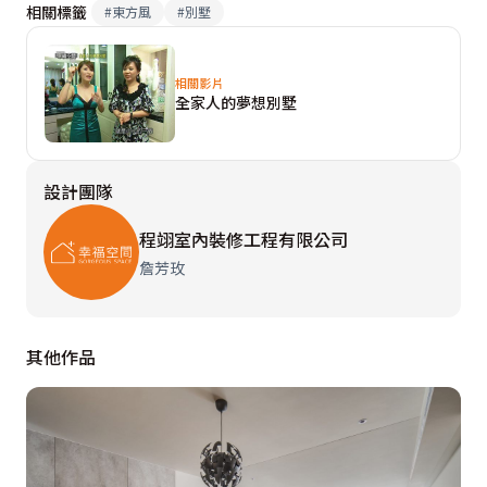
相關標籤
#
東方風
#
別墅
質，將玄關與室內區域做融洽的串聯效果。
相關影片
  客廳透過對稱語彙表現新古典的優雅張力，而藉由顏色
全家人的夢想別墅
對比的配置，搭組出豐富的生活風格。主牆面成為客餐廳
之間的介面，材質上運用了強化玻璃作雷射雕刻，後來上
設計團隊
漆處理，做成造型牆部份，具力挺、質感、與清透感，同
時阻隔了油煙部份。主牆下方以黑鐵雷射做成機櫃櫃體門
程翊室內裝修工程有限公司
面，獨具特色。餐廳與廚房間，利用超透明玻璃的顏色完
詹芳玫
美的將建商的廚具與後來設計櫃體做完美的接合，無形中
給予空間放大的感覺，為了化解柱體給予空間的壓迫感以
灰鏡包覆，讓空間較有深度。
其他作品
  二樓梯間以端景的表現方式，採二進式方式，達到零動
線的設計方式安排出進入書房前的玄關區域，此為二個兒