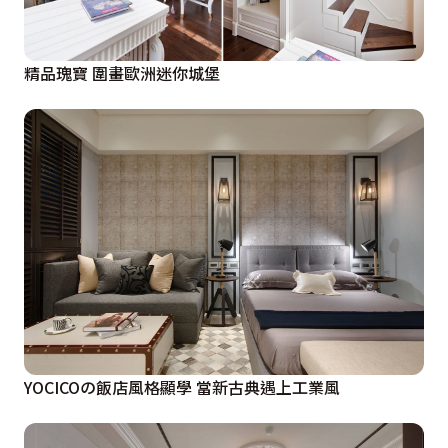
精品瑰寶 圍畫歐洲迷你城堡
YOCICOの飯店風格顯學 當新古典遇上工業風