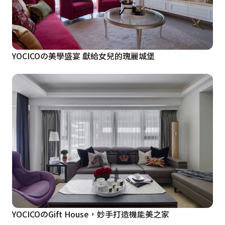
YOCICOの美學盛宴 獻給女兒的瑰麗城堡
YOCICOのGift House，妙手打造機能美之家