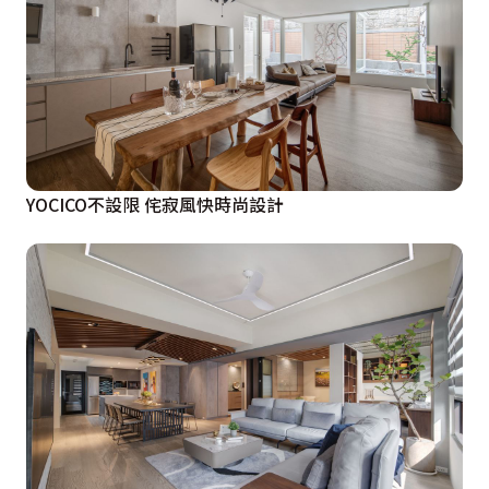
子的閱讀區域，臺面設計上選用好保養、具時尚感的人造
石，抽屜以烤漆玻璃為主，中間櫃體以隱藏方式設計了
All in one的事務機，左右鏤刻上個人的英文名字，搭配
一旁鏡面主牆的狂草書法的雷射切割圖騰(文句出自女主
人、書法出自名書畫家KK先生)，形塑出專屬的生活空
間。以紐約曼哈頓的作風設計小兒子房間，充滿Loft氛
圍，以孩子喜愛的顏色、形狀為主，運用在選用的材質、
YOCICO不設限 侘寂風快時尚設計
燈具上，衣櫃以珍珠漆表現質感，線板以白色跳色處理，
突顯層次、立體感，搭配手染的仿皮製木作飾花，更具品
味與質感。
  欲前往三樓主臥的梯間則利用牆面的線板造型將結構樑
柱化解掉，同時成為壁面的裝飾，而為了化解電箱的位
置，以象徵主臥家徽的設計來化解，成為進入主臥前的第
一印象。主臥床頭背牆以桃紅搭配金色的壁紙為主，床頭