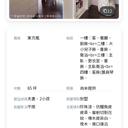
12
東方風
一樓：客、餐廳、
風格
格局
廚房<br>二樓：大
小兒子房、書房、
衛浴<br>三樓：主
臥、更衣室、書
房、主臥衛浴<br>
四樓：客房(兼具琴
房、
65 坪
尚未提供
坪數
預算
夫妻、2小孩
別墅
居住成員
房屋類型
不限
珍珠漆、仿鱷魚皮
房屋狀況
主要建材
皮革、雷射切割花
紋、橡木皮染白、
栓木、進口復古