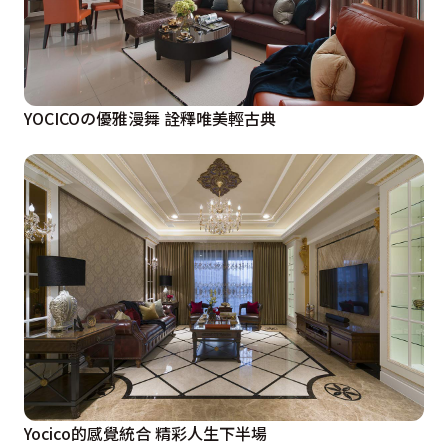
YOCICOの優雅漫舞 詮釋唯美輕古典
Yocico的感覺統合 精彩人生下半場