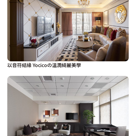
以音符結緣 Yocicoの溫潤綺麗美學