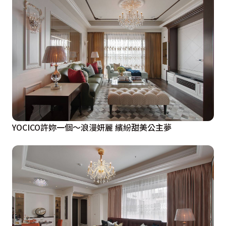
YOCICO許妳一個〜浪漫妍麗 繽紛甜美公主夢