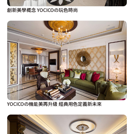
創新美學概念 YOCICOの玩色時尚
YOCICOの機能美再升級 經典用色定義新未來