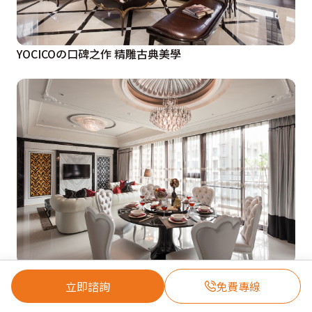
YOCICOの口碑之作 精雕古典美學
YOCICOの黑白銀美學 時尚氣質宅邸
立即諮詢
免費專線