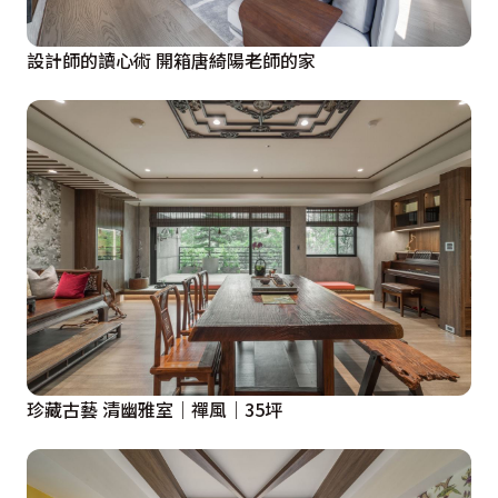
部分將Hello Kitty的蝴蝶結造型、搭配鑲金箔的邊框設
計，透過材質的搭配，將Hello Kitty的可愛、Anna Sui
設計師的讀心術 開箱唐綺陽老師的家
的品牌精神完整的融入。與書房間的屏風介面，一樣看得
到Hello Kitty的image。
  半穿透的造型屏風以雷射切割花紋為圖騰、木作搭配鋼
烤為邊框設計，同時成為臥眠區域、書房、更衣室三者間
的介面。大面積的衣櫃部分係使用靜音上吊式軌道設計，
使門片在推拉的同時十分靜悄。女主人梳化區以大理石做
檯面設計，櫃體部分設計師貼心的以烤漆玻璃安排，為免
粉漬染黃常觸碰的地方。一旁欲進入衛浴空間的門扉以雷
射雕刻切割出花卉圖騰，維持隱約的通透感卻又保有隱匿
的效果。一旁的收納櫃多達12格格櫃的設計，方便主人
珍藏古藝 清幽雅室｜禪風｜35坪
使用，精品櫃的設計也免去燈光可能造成皮件變硬或泛黃
的可能而略去。