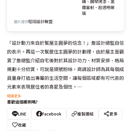
磚、鋼琴烤漆、黑
鐵雷射、超透明玻
璃
程翊設計聯盟
圖片提供
「設計動力來自於幫屋主圓夢的信念！」詹設計總監自信
的表示。再這一次幫居住主圓夢的計劃裡，由於屋主是觀
賞了詹總監介紹自宅後對於其設計功力、材質安排、格局
規劃十分欣賞，可說是頭號粉絲，商請設計師為其每個成
員量身打造出專屬的生活空間，讓每個區域都有可代表的
元素來表現居住者的喜愛及個性。
閱讀更多
喜歡這個案例嗎?
  玄關區域以白色鋼琴烤漆搭配黑鐵做雷射切割的效果作
為玄關屏風的設計，圖騰為延續沙發後方背牆的壁紙圖騰
LINE
Facebook
複製連結
更多
元素為主，做虛實之間的呈現，穿衣鏡的安排上也同時呼
收藏
應了這種效果，設計上將相同的元素運用在三種不同的材