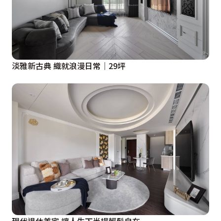
淡雅新古典 織就浪漫日常｜29坪
現代退休美宅 讓人生下半場輕鬆自在