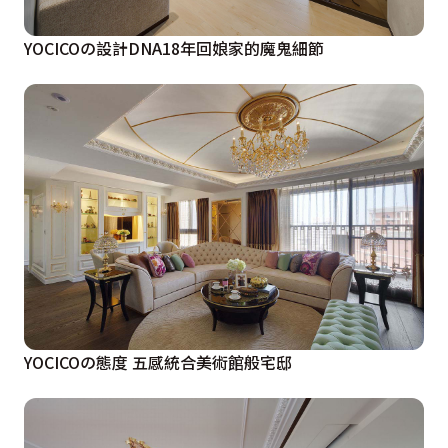
YOCICOの設計DNA18年回娘家的魔鬼細節
YOCICOの態度 五感統合美術館般宅邸