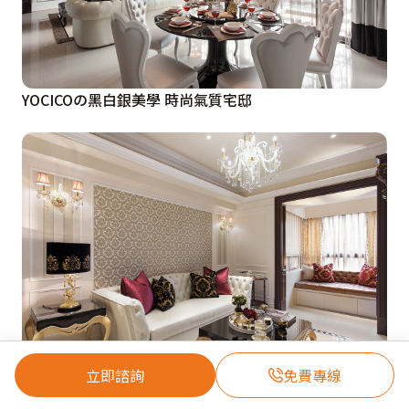
YOCICOの黑白銀美學 時尚氣質宅邸
立即諮詢
免費專線
YOCICOの空間微整形 時尚金古典