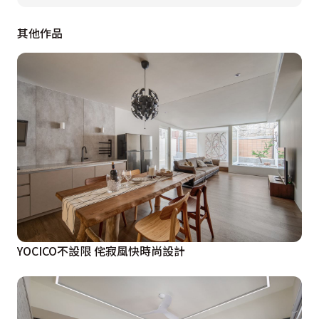
書房之間若有似無的接續彼此空間延伸出來的機能特質，
其他作品
放大了空間的使用坪效。燈具的安排上也將主從的關係作
對調，給予餐廳及吧臺區域不同的想像。運用紫色漆料、
水晶燈飾、石材的配置，框塑出餐敘區域低調而奢華的空
間意象，與書房間利用水波紋玻璃及鋁框金屬材質，維繫
二者區域之間的延續及通透感。公共區域的紫色基調延續
至此，廚房空間以黑、白、紫紅作為彩度元素，給予業主
烹調料理時最優雅的心情。
  臥眠區域採無把手設計，設計師利用紫紅色做內凹手把
的跳色處理，壁面使用的壁紙圖騰延續至主牆二邊的灰
鏡，彼此前後互為應對；衛浴空間以咖啡、白做棋盤式的
YOCICO不設限 侘寂風快時尚設計
語彙鋪排，放大空間感受。經由對稱語彙的安排，將休憩
空間的典雅氛圍形塑完整，透過顏色清雅的圖騰壁紙，將
臥眠空間規置得細膩而具人文風雅表情。