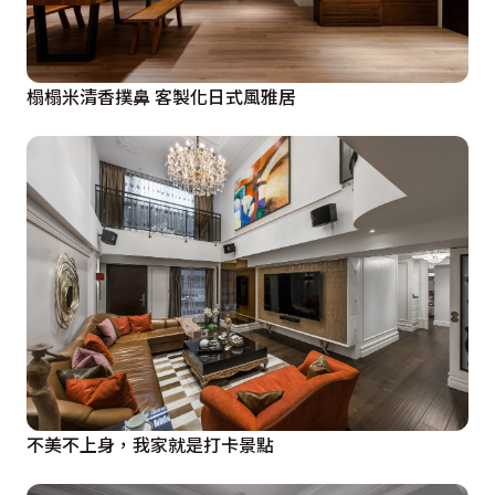
榻榻米清香撲鼻 客製化日式風雅居
不美不上身，我家就是打卡景點