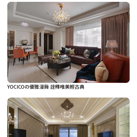
YOCICOの優雅漫舞 詮釋唯美輕古典