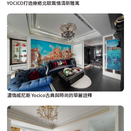
YOCICO打造療癒北歐風情清新雅寓
濃情威尼斯 Yocico古典與時尚的華麗詮釋