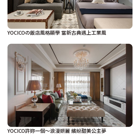
YOCICOの飯店風格顯學 當新古典遇上工業風
YOCICO許妳一個〜浪漫妍麗 繽紛甜美公主夢