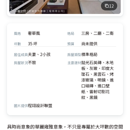
12
奢華風
三房、二廳、二衛
風格
格局
35 坪
尚未提供
坪數
預算
夫妻、2小孩
標準格局
居住成員
房屋類型
不限
拋光石英磚、木地
房屋狀況
主要建材
板、灰玻、印度大
理石、黑雲石、烤
漆玻璃、明鏡、進
口磁磚、進口壁
紙、雷射切割花
紋、黑鏡
程翊設計聯盟
圖片提供
具時尚意象的華麗雍雅意象，不只是專屬於大坪數的空間