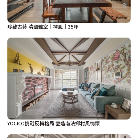
珍藏古藝 清幽雅室｜禪風｜35坪
YOCICO挑戰反轉格局 營造南法鄉村風情懷