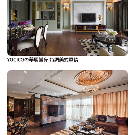
YOCICOの華麗變身 特調美式風情