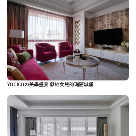
YOCICOの美學盛宴 獻給女兒的瑰麗城堡