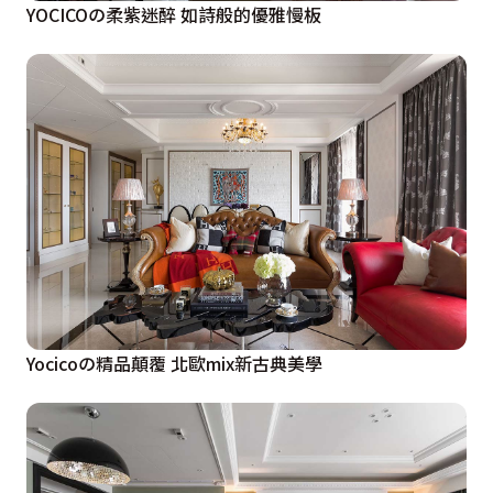
YOCICOの柔紫迷醉 如詩般的優雅慢板
Yocicoの精品顛覆 北歐mix新古典美學