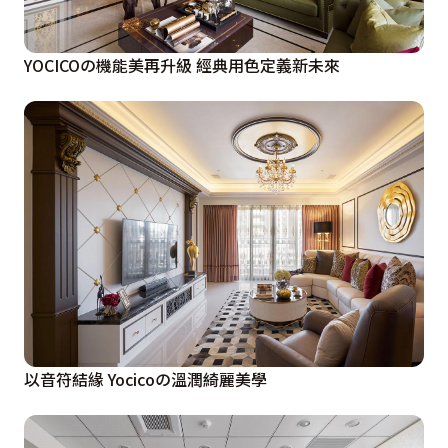
YOCICOの機能美再升級 經典用色定義新未來
以音符結緣 Yocicoの溫潤綺麗美學