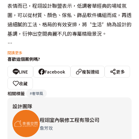
表情而已，程翊設計聯盟表示，低調奢華經典的場域氛
圍，可以從材質、顏色、傢俬、飾品軟件構組而成，再透
過細膩的工法、格局的有效安排，將〝生活〞納為設計的
基調，衍伸出空間典麗不凡的專屬精緻景況。
  玄關區域藉由黑色雷射切割花紋作為玄關與客廳之間的
閱讀更多
喜歡這個案例嗎?
隔屏，保持隱約的通透視覺效果，設計上利用白色來放大
玄關的空間感受。客廳部分於沙發後方牆面透過隔屏的安
LINE
Facebook
複製連結
更多
排，將花卉的圖騰延伸而至作為壁面的立體紋理的呈現；
收藏
以反射材質與石材做客廳區域主牆面的規劃，藉由深淺顏
相關標籤
#
奢華風
色的搭配，延伸出空間的視覺焦點表現，共同圍塑出客廳
設計團隊
空間雍雅而大方的氣度。
程翊室內裝修工程有限公司
  餐廳主牆透過明鏡、烤漆玻璃作為框架設計，成為延續
詹芳玫
視角的元素；一旁吧台的設計是為了孩子們所規劃的，與