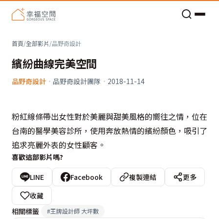
老屋預算分配與高 CP 值煥新術
首頁
/
全部影片
/
品野奇設計
繽紛曲線完美空間
品野奇設計
·
品野奇設計團隊
·
2018-11-14
粉紅線條帶出女性對於美麗與甜美風格的嚮往之情，位在
台南的醫學美容診所，使用奔放熱情的繽紛顏色，吸引了
追求亮麗外表的女性顧客。
喜歡這部影片嗎?
LINE
Facebook
複製連結
更多
收藏
相關標籤
#
王牌設計師 大坪數