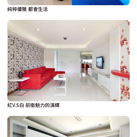
純粹優雅 都會生活
紅V.S白 前衛魅力的演繹