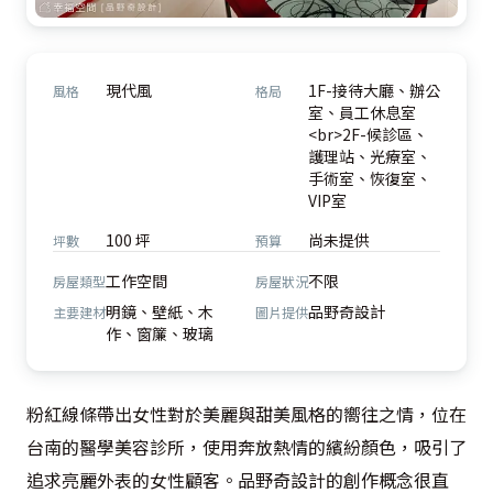
現代風
1F-接待大廳、辦公
風格
格局
室、員工休息室
<br>2F-候診區、
護理站、光療室、
手術室、恢復室、
VIP室
100 坪
尚未提供
坪數
預算
工作空間
不限
房屋類型
房屋狀況
明鏡、壁紙、木
品野奇設計
主要建材
圖片提供
作、窗簾、玻璃
粉紅線條帶出女性對於美麗與甜美風格的嚮往之情，位在
台南的醫學美容診所，使用奔放熱情的繽紛顏色，吸引了
追求亮麗外表的女性顧客。品野奇設計的創作概念很直