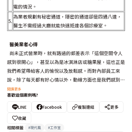
電的情況。
為業者規劃有秘密通道，隱密的通道卻是四通八達，
5.
醫生不需經過大廳就能快速抵達各個診療室。
  醫美業者心得
  尚未正式營業時，就有路過的郵差表示「這個空間令人
感到很開心」，甚至以為是冰淇淋店或糖果屋，這也正是
我們希望帶給客人的愉悅以及放鬆感。而對內部員工來
說，除了每天都有好心情以外，動線方面也是我們感到最
滿意的，例如醫生與護士進入診療室，都給予絕對的隱私
閱讀更多
喜歡這個案例嗎?
與方便，透過設計師特殊的動線巧思，讓診療流程的銜接
更加便利了。
LINE
Facebook
複製連結
更多
收藏
相關標籤
#
現代風
#
工作室