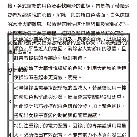
接，各式繽紛的用色及柔軟圓滑的曲線，皆是為了帶給消
費者放鬆愉悅的心情，屏除一般診所白色牆面、白色床單
的冰冷與距離感，以愉悅氛圍快速化解恐懼及緊張心理，
放鬆面對各項美容療程，這間全新風格醫美診所的理念，
大廳減少醫美診所遙不可及、昂貴的印象，以繽紛的
就是要使愛美女性有容光煥發的全新感受，以最美麗的姿
1.
顏色、平易近人的氛圍，消除客人對診所的恐懼，且
態走出自信。
對業者提供的專業療程感到期待。
二樓延續了大廳愉悅繽紛的色彩，利用大面積的明鏡
設計重點
2.
使候診區看起來更寬敞、明亮。
考量候診區需要搭配壁紙的區域大，若延續使用一樓
的粉紅色系壁紙與沙發，反而會讓空間顯得很沈重，
3.
因此設計師巧妙搭配白色鑲鑽沙發，加上紫色抱枕，
搭配出女孩子喜愛的時尚與低調華麗感。
特別注重診所的電力配置，因診所的專業設備用電量
4.
大，必須做出有效配置，不能有電力不堪負荷發生跳