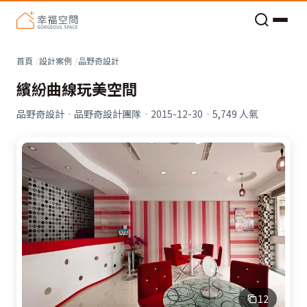
老屋預算分配與高 CP 值煥新術
首頁
設計案例
品野奇設計
繽紛曲線玩美空間
品野奇設計
·
品野奇設計團隊
·
2015-12-30
·
5,749
人氣
12