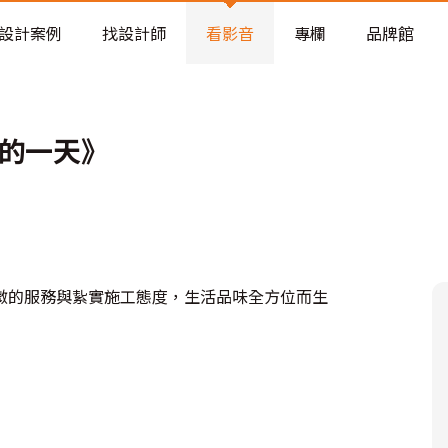
老屋預算分配與高 CP 值煥新術
設計案例
找設計師
看影音
專欄
品牌館
師的一天》
微的服務與紥實施工態度，生活品味全方位而生