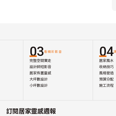
03
04
看精彩影音
完整空間實走
居家風水
設計師短影音
收納技巧
居家佈置靈感
風格營造
大坪數設計
預算分配
小坪數設計
施工流程
訂閱居家靈感週報