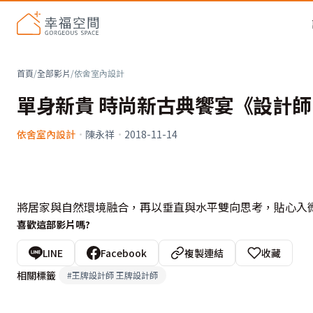
首頁
/
全部影片
/
依舍室內設計
單身新貴 時尚新古典饗宴《設計
依舍室內設計
·
陳永祥
·
2018-11-14
將居家與自然環境融合，再以垂直與水平雙向思考，貼心入
喜歡這部影片嗎?
LINE
Facebook
複製連結
收藏
相關標籤
#
王牌設計師 王牌設計師