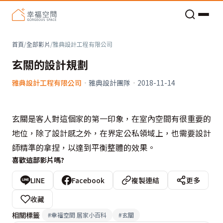
老屋預算分配與高 CP 值煥新術
首頁
/
全部影片
/
雅典設計工程有限公司
玄關的設計規劃
雅典設計工程有限公司
·
雅典設計團隊
·
2018-11-14
玄關是客人對這個家的第一印象，在室內空間有很重要的
地位，除了設計感之外，在界定公私領域上，也需要設計
師精準的拿捏，以達到平衡整體的效果。
喜歡這部影片嗎?
LINE
Facebook
複製連結
更多
收藏
相關標籤
#
幸福空間 居家小百科
#
玄關