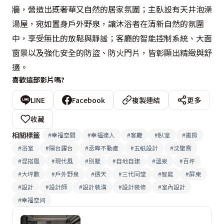
牆，營造出既奢華又自然的居家氛圍；主臥設有天井泡澡
湯屋，宛如置身戶外野泉，讓沐浴者在清新自然的氛圍
中，享受無比的放鬆與靜謐；客廳的智能控制系統、大面
窗景以及強化安全的防盜、防火門片，皆彰顯出精緻與舒
適。
喜歡這部影片嗎?
LINE
Facebook
複製連結
更多
收藏
相關標籤
#
幸福空間
#
幸福達人
#
客廳
#
臥室
#
書房
#
浴室
#
陽台露台
#
丞曄不動產
#
五紙設計
#
沈聖喬
#
混搭風
#
現代風
#
別墅
#
自地自建
#
溫泉
#
百坪
#
大坪數
#
戶外野泉
#
透天
#
三代同堂
#
智能
#
屏東
#
設計
#
設計師
#
設計裝潢
#
設計裝修
#
室內設計
#
幸福空间