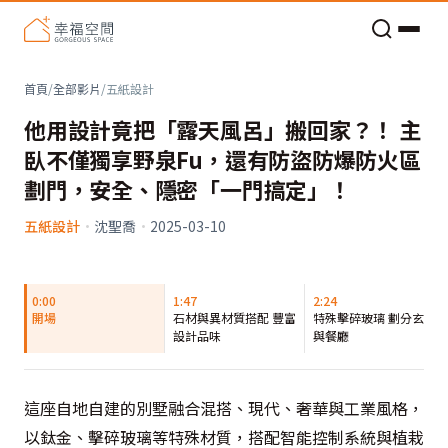
老屋預算分配與高 CP 值煥新術
首頁
/
全部影片
/
五紙設計
他用設計竟把「露天風呂」搬回家？！ 主
臥不僅獨享野泉Fu，還有防盜防爆防火區
劃門，安全、隱密「一門搞定」！
五紙設計
·
沈聖喬
·
2025-03-10
0:00
1:47
2:24
開場
石材與異材質搭配 豐富
特殊擊碎玻璃 劃分玄關
設計品味
與餐廳
這座自地自建的別墅融合混搭、現代、奢華與工業風格，
以鈦金、擊碎玻璃等特殊材質，搭配智能控制系統與植栽