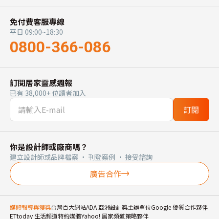
免付費客服專線
平日 09:00~18:30
0800-366-086
訂閱居家靈感週報
已有 38,000+ 位讀者加入
訂閱
你是設計師或廠商嗎？
建立設計師或品牌檔案 · 刊登案例 · 接受諮詢
廣告合作
媒體報導與獲獎
台灣百大網站
ADA 亞洲設計獎主辦單位
Google 優質合作夥伴
ETtoday 生活頻道特約媒體
Yahoo! 居家頻道策略夥伴