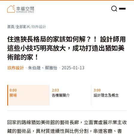
老屋預算分配與高 CP 值煥新術
首頁
/
全部影片
/
玖柞設計
住進狹長格局的家該如何解？！ 設計師用
這些小技巧明亮放大，成功打造出猶如美
術館的家！
玖柞設計
·
朱伯晟、蔡雅怡
·
2025-01-13
0:00
2:03
3:00
開場
各樓層簡介
設計理念及概念
回家的路線猶如美術館的藝術長廊，立面實虛展示業主收
藏的藝術品，異材質連續性與比例分割，串連客廳、書