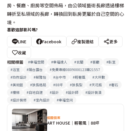
房、餐廳、廚房等空間佈局，由公領域藝術長廊透過樓梯
轉折至私領域的長廊，轉換回到臥房更屬於自己空間的心
境。
喜歡這部影片嗎?
LINE
Facebook
複製連結
更多
收藏
相關標籤
#
幸福空間
#
幸福達人
#
玄關
#
客廳
#
臥室
#
浴室
#
陽台露台
#
免費專線0809000123轉21557
#
玖柞設計
#
蔡雅怡
#
台中市
#
輕奢風
#
大坪數
#
美術館
#
狹長格局
#
88坪
#
狹長型
#
天花板
#
奢石
#
樓梯
#
自地自建
#
設計
#
設計師
#
設計裝潢
#
設計裝修
#
室內設計
#
幸福空间
相關個案
ART HOUSE│輕奢風│88坪