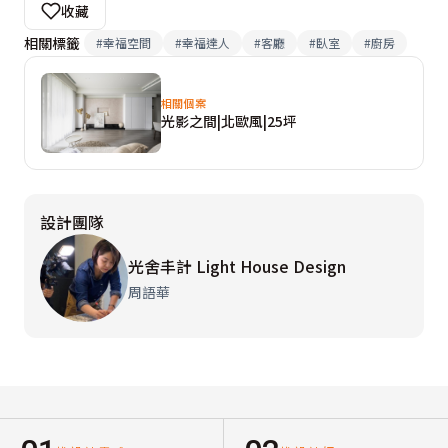
收藏
相關標籤
#
幸福空間
#
幸福達人
#
客廳
#
臥室
#
廚房
相關個案
光影之間|北歐風|25坪
設計團隊
光舍丰計 Light House Design
周語華