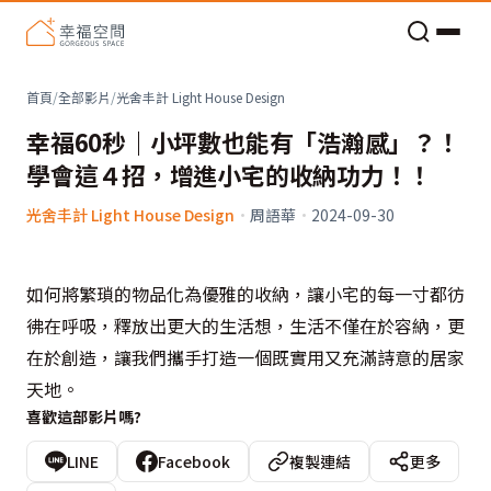
老屋預算分配與高 CP 值煥新術
首頁
/
全部影片
/
光舍丰計 Light House Design
幸福60秒｜小坪數也能有「浩瀚感」？！
學會這４招，增進小宅的收納功力！！
光舍丰計 Light House Design
·
周語華
·
2024-09-30
如何將繁瑣的物品化為優雅的收納，讓小宅的每一寸都彷
彿在呼吸，釋放出更大的生活想，生活不僅在於容納，更
在於創造，讓我們攜手打造一個既實用又充滿詩意的居家
天地。
喜歡這部影片嗎?
LINE
Facebook
複製連結
更多