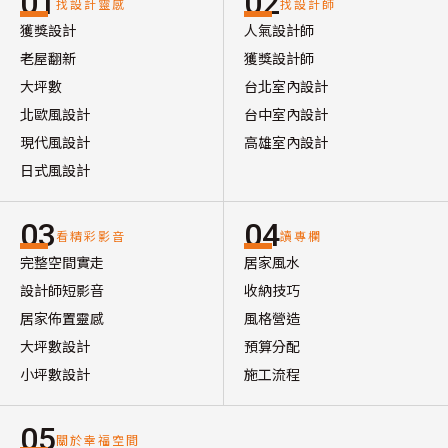
01
02
找設計靈感
找設計師
獲獎設計
人氣設計師
老屋翻新
獲獎設計師
大坪數
台北室內設計
北歐風設計
台中室內設計
現代風設計
高雄室內設計
日式風設計
03
04
看精彩影音
讀專欄
完整空間實走
居家風水
設計師短影音
收納技巧
居家佈置靈感
風格營造
大坪數設計
預算分配
小坪數設計
施工流程
05
關於幸福空間