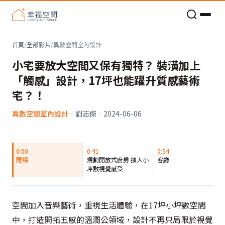
老屋預算分配與高 CP 值煥新術
首頁
/
全部影片
/
異數空間室內設計
小宅要放大空間又保有獨特？ 裝潢加上
「觸感」設計，17坪也能躍升質感藝術
宅？！
異數空間室內設計
·
劉志傑
·
2024-06-06
0:00
0:41
0:54
開場
規劃開放式廚房 擴大小
客廳
坪數視覺感受
空間加入音樂藝術，重視生活體驗，在17坪小坪數空間
中，打造開拓五感的溫潤公領域，設計不再只局限於視覺