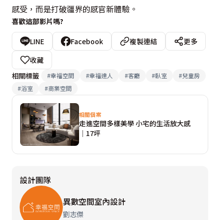
感受，而是打破疆界的感官新體驗。
喜歡這部影片嗎?
LINE
Facebook
複製連結
更多
收藏
相關標籤
#
幸福空間
#
幸福達人
#
客廳
#
臥室
#
兒童房
#
浴室
#
商業空間
相關個案
走進空間多樣美學 小宅的生活放大感
│17坪
設計團隊
異數空間室內設計
劉志傑