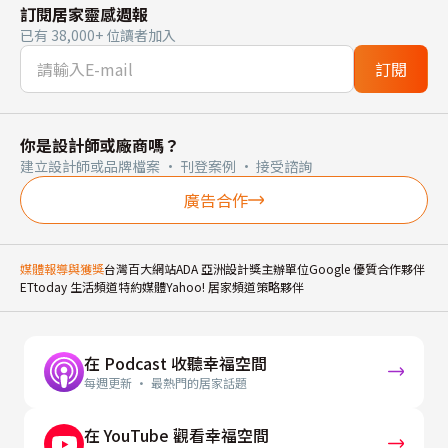
訂閱居家靈感週報
已有 38,000+ 位讀者加入
訂閱
你是設計師或廠商嗎？
建立設計師或品牌檔案 · 刊登案例 · 接受諮詢
廣告合作
媒體報導與獲獎
台灣百大網站
ADA 亞洲設計獎主辦單位
Google 優質合作夥伴
ETtoday 生活頻道特約媒體
Yahoo! 居家頻道策略夥伴
在 Podcast 收聽幸福空間
每週更新 · 最熱門的居家話題
在 YouTube 觀看幸福空間