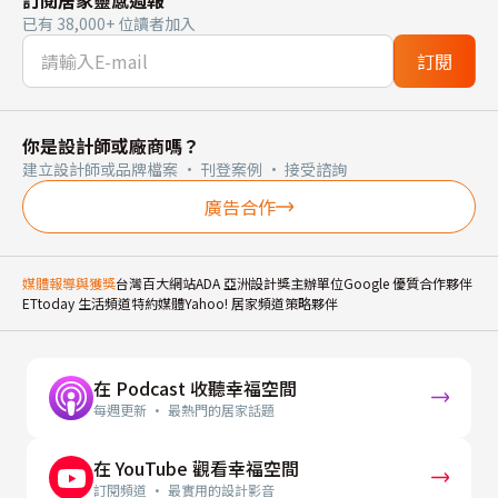
已有 38,000+ 位讀者加入
訂閱
你是設計師或廠商嗎？
建立設計師或品牌檔案 · 刊登案例 · 接受諮詢
廣告合作
媒體報導與獲獎
台灣百大網站
ADA 亞洲設計獎主辦單位
Google 優質合作夥伴
ETtoday 生活頻道特約媒體
Yahoo! 居家頻道策略夥伴
在 Podcast 收聽幸福空間
每週更新 · 最熱門的居家話題
在 YouTube 觀看幸福空間
訂閱頻道 · 最實用的設計影音