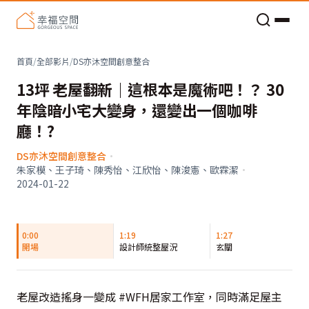
老屋預算分配與高 CP 值煥新術
首頁
/
全部影片
/
DS亦沐空間創意整合
13坪 老屋翻新｜這根本是魔術吧！？ 30
年陰暗小宅大變身，還變出一個咖啡
廳！?
DS亦沐空間創意整合
·
朱家模、王子琦、陳秀怡、江欣怡、陳浚憲、歐霖潔
·
2024-01-22
0:00
1:19
1:27
開場
設計師統整屋況
玄關
老屋改造搖身一變成 #WFH居家工作室，同時滿足屋主