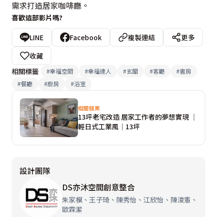
需求打造居家咖啡廳。
喜歡這部影片嗎?
LINE
Facebook
複製連結
更多
收藏
相關標籤
#
幸福空間
#
幸福達人
#
玄關
#
客廳
#
書房
#
餐廳
#
廚房
#
浴室
相關個案
13坪老宅改造 居家工作者的夢想實現 │
輕日式工業風│13坪
設計團隊
DS亦沐空間創意整合
朱家模、王子琦、陳秀怡、江欣怡、陳浚憲、
歐霖潔