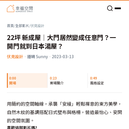
老屋預算分配與高 CP 值煥新術
首頁
/
全部影片
/
伏見設計
22坪 新成屋｜大門居然變成任意門？一
開門就到日本湯屋？
伏見設計
·
鍾晴 Sunny
·
2023-03-13
0:00
0:23
0:49
開場
案場簡介
風格設定
用簡約的空間軸線，承襲「安縵」輕鬆禪意的東方美學，
自然木紋的基調搭配日式壁布與格柵，營造最怡心、安閑
的空間氛圍。
喜歡這部影片嗎?