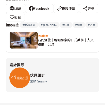
LINE
Facebook
複製連結
更多
收藏
相關標籤
#
幸福空間
#
居家小百科
#
臥室
#
和室
#
浴室
相關個案
石門湯旅｜輕鬆禪意的日式美學｜人文
禪風｜22坪
設計團隊
伏見設計
鍾晴 Sunny