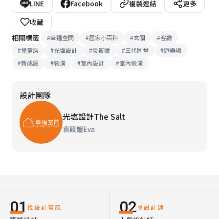
LINE
Facebook
複製連結
更多
收藏
相關標籤
#
幸福空間
#
居家小百科
#
玄關
#
客廳
#
兒童房
#
光塩設計
#
袁筱媛
#
三代同堂
#
遊樂場
#
新成屋
#
裝潢
#
室內設計
#
室內裝潢
設計團隊
光塩設計The Salt
袁筱媛Eva
01
02
找設計靈感
找設計師