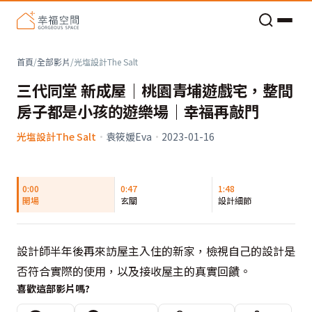
老屋預算分配與高 CP 值煥新術
首頁
/
全部影片
/
光塩設計The Salt
三代同堂 新成屋｜桃園青埔遊戲宅，整間
房子都是小孩的遊樂場｜幸福再敲門
光塩設計The Salt
·
袁筱媛Eva
·
2023-01-16
0:00
0:47
1:48
開場
玄關
設計細節
設計師半年後再來訪屋主入住的新家，檢視自己的設計是
否符合實際的使用，以及接收屋主的真實回饋。
喜歡這部影片嗎?