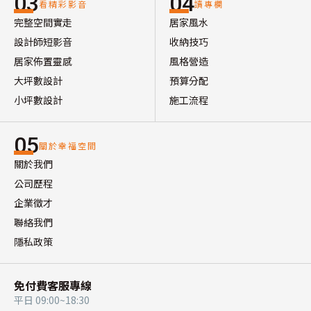
03
04
看精彩影音
讀專欄
完整空間實走
居家風水
設計師短影音
收納技巧
居家佈置靈感
風格營造
大坪數設計
預算分配
小坪數設計
施工流程
05
關於幸福空間
關於我們
公司歷程
企業徵才
聯絡我們
隱私政策
免付費客服專線
平日 09:00~18:30