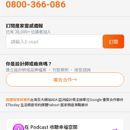
0800-366-086
訂閱居家靈感週報
已有 38,000+ 位讀者加入
訂閱
你是設計師或廠商嗎？
建立設計師或品牌檔案 · 刊登案例 · 接受諮詢
廣告合作
媒體報導與獲獎
台灣百大網站
ADA 亞洲設計獎主辦單位
Google 優質合作夥伴
ETtoday 生活頻道特約媒體
Yahoo! 居家頻道策略夥伴
在 Podcast 收聽幸福空間