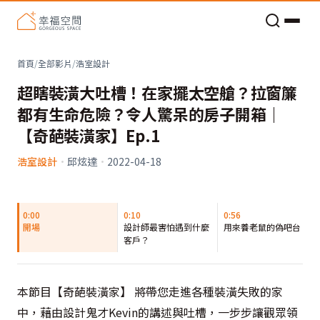
老屋預算分配與高 CP 值煥新術
首頁
/
全部影片
/
浩室設計
超瞎裝潢大吐槽！在家擺太空艙？拉窗簾
都有生命危險？令人驚呆的房子開箱｜
【奇葩裝潢家】Ep.1
浩室設計
·
邱炫達
·
2022-04-18
0:00
0:10
0:56
開場
設計師最害怕遇到什麼
用來養老鼠的偽吧台
客戶？
本節目【奇葩裝潢家】 將帶您走進各種裝潢失敗的家
中，藉由設計鬼才Kevin的講述與吐槽，一步步讓觀眾領