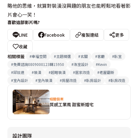
略他的思維，就算對裝潢沒興趣的朋友也能輕鬆地看著影
片會心一笑！
喜歡這部影片嗎?
LINE
Facebook
複製連結
更多
收藏
相關標籤
#
幸福空間
#
主題精選
#
玄關
#
客廳
#
臥室
#
免費諮詢0809000123轉15950
#
浩室設計
#
Kevin
#
邱炫達
#
裝潢
#
超瞎裝潢
#
居家改造
#
老屋翻新
#
室內設計
#
室內裝潢
#
房屋改造
#
臥房設計
#
臥房改造
相關個案
質感工業風 甜蜜新婚宅
設計團隊