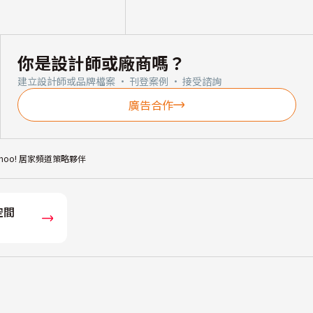
你是設計師或廠商嗎？
建立設計師或品牌檔案 · 刊登案例 · 接受諮詢
廣告合作
ahoo! 居家頻道策略夥伴
空間