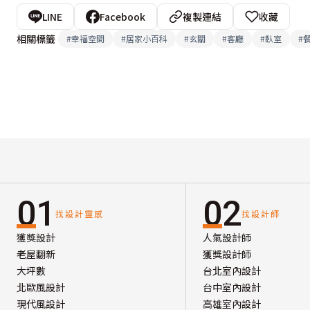
LINE
Facebook
複製連結
收藏
相關標籤
#
幸福空間
#
居家小百科
#
玄關
#
客廳
#
臥室
#
01
02
找設計靈感
找設計師
獲獎設計
人氣設計師
老屋翻新
獲獎設計師
大坪數
台北室內設計
北歐風設計
台中室內設計
現代風設計
高雄室內設計