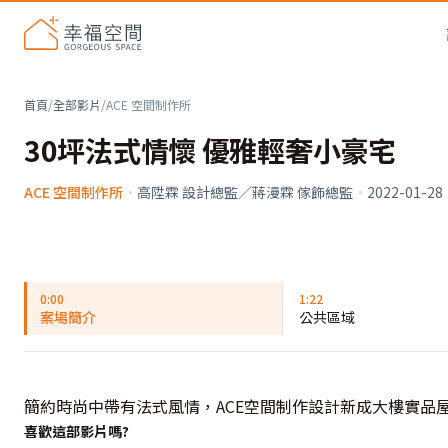
首頁
/
全部影片
/
ACE 空間制作所
30坪法式情懷 優雅輕奢小豪宅
ACE 空間制作所
·
高陞霖 設計總監／蔣漫霖 傢飾總監
·
2022-01-28
0:00
1:22
案場簡介
公共區域
簡約時尚中帶有法式風情，ACE空間制作設計新成大樓實品
喜歡這部影片嗎?