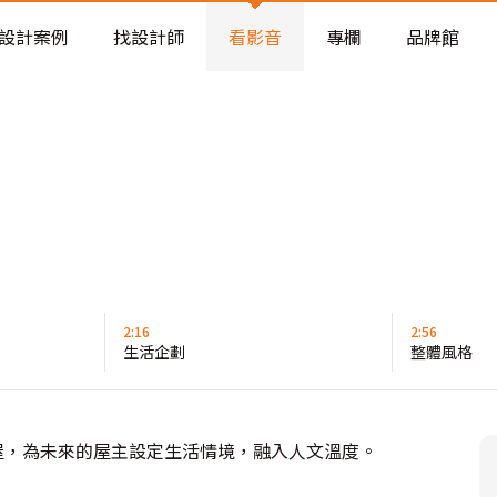
老屋預算分配與高 CP 值煥新術
設計案例
找設計師
看影音
專欄
品牌館
2:16
2:56
生活企劃
整體風格
屋，為未來的屋主設定生活情境，融入人文溫度。