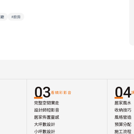
餐廳
#
廚房
03
04
看精彩影音
完整空間實走
居家風水
設計師短影音
收納技巧
居家佈置靈感
風格營造
大坪數設計
預算分配
小坪數設計
施工流程