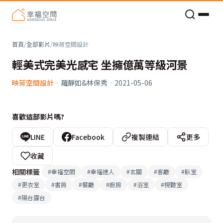
老屋預算分配與高 CP 值煥新術
首頁
/
全部影片
/
映荷空間設計
輕美式完美光感宅 坐擁億萬等級河景
映荷空間設計
·
羅靜如&林保秀
·
2021-05-06
喜歡這部影片嗎?
LINE
Facebook
複製連結
更多
收藏
相關標籤
#
幸福空間
#
幸福達人
#
玄關
#
客廳
#
臥室
#
更衣室
#
書房
#
餐廳
#
廚房
#
浴室
#
視聽室
#
陽台露台