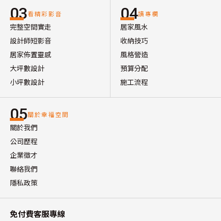
03
04
看精彩影音
讀專欄
完整空間實走
居家風水
設計師短影音
收納技巧
居家佈置靈感
風格營造
大坪數設計
預算分配
小坪數設計
施工流程
05
關於幸福空間
關於我們
公司歷程
企業徵才
聯絡我們
隱私政策
免付費客服專線