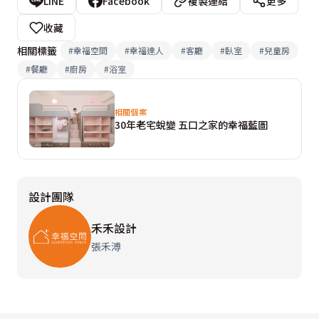
LINE
Facebook
複製連結
更多
收藏
相關標籤
#
幸福空間
#
幸福達人
#
客廳
#
臥室
#
兒童房
#
餐廳
#
廚房
#
浴室
相關個案
30年老宅蛻變 五口之家的幸福藍圖
設計團隊
禾禾設計
張禾溥