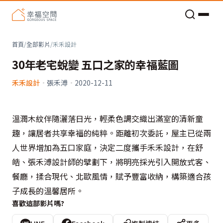
老屋預算分配與高 CP 值煥新術
首頁
/
全部影片
/
禾禾設計
30年老宅蛻變 五口之家的幸福藍圖
禾禾設計
·
張禾溥
·
2020-12-11
溫潤木紋伴隨灑落日光，輕柔色調交織出滿室的清新童
趣，讓居者共享幸福的純粹。距離初次委託，屋主已從兩
人世界增加為五口家庭，決定二度攜手禾禾設計，在舒
皓、張禾溥設計師的擘劃下，將明亮採光引入開放式客、
餐廳，揉合現代、北歐風情，賦予豐富收納，構築適合孩
子成長的溫馨居所。
喜歡這部影片嗎?