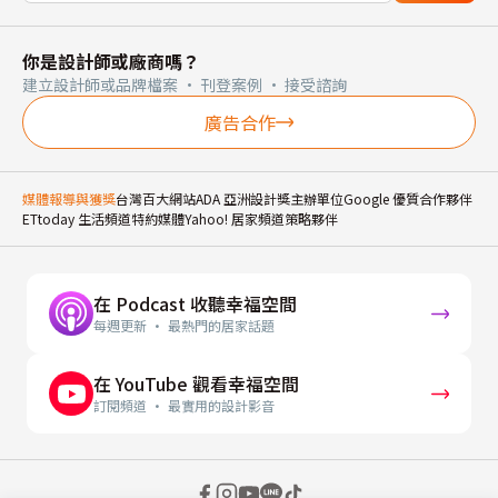
你是設計師或廠商嗎？
建立設計師或品牌檔案 · 刊登案例 · 接受諮詢
廣告合作
媒體報導與獲獎
台灣百大網站
ADA 亞洲設計獎主辦單位
Google 優質合作夥伴
ETtoday 生活頻道特約媒體
Yahoo! 居家頻道策略夥伴
在 Podcast 收聽幸福空間
每週更新 · 最熱門的居家話題
在 YouTube 觀看幸福空間
訂閱頻道 · 最實用的設計影音