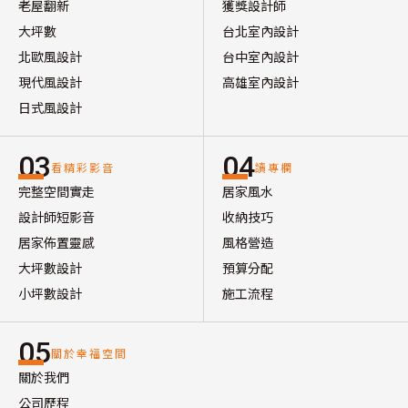
老屋翻新
獲獎設計師
大坪數
台北室內設計
北歐風設計
台中室內設計
現代風設計
高雄室內設計
日式風設計
03
04
看精彩影音
讀專欄
完整空間實走
居家風水
設計師短影音
收納技巧
居家佈置靈感
風格營造
大坪數設計
預算分配
小坪數設計
施工流程
05
關於幸福空間
關於我們
公司歷程