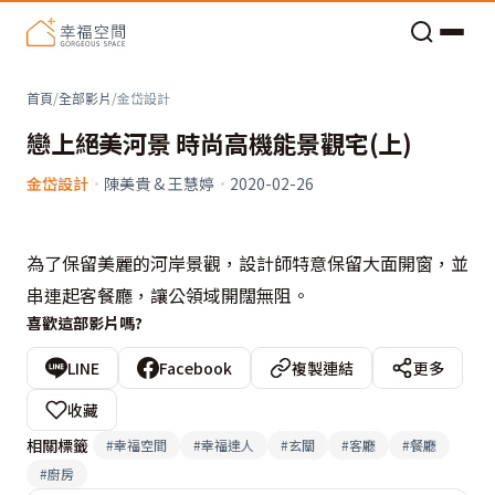
老屋預算分配與高 CP 值煥新術
首頁
/
全部影片
/
金岱設計
戀上絕美河景 時尚高機能景觀宅(上)
金岱設計
·
陳美貴 & 王慧婷
·
2020-02-26
為了保留美麗的河岸景觀，設計師特意保留大面開窗，並
串連起客餐廳，讓公領域開闊無阻。
喜歡這部影片嗎?
LINE
Facebook
複製連結
更多
收藏
相關標籤
#
幸福空間
#
幸福達人
#
玄關
#
客廳
#
餐廳
#
廚房