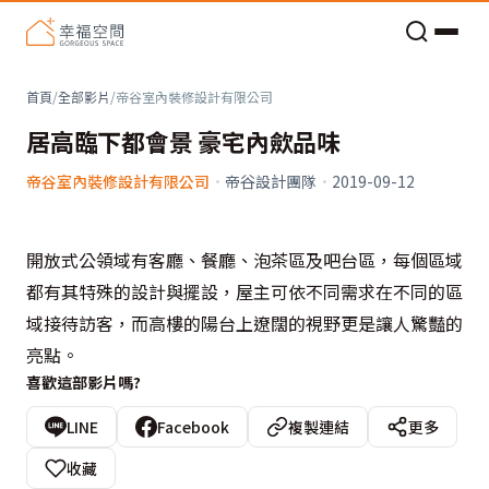
老屋預算分配與高 CP 值煥新術
首頁
/
全部影片
/
帝谷室內裝修設計有限公司
居高臨下都會景 豪宅內歛品味
帝谷室內裝修設計有限公司
·
帝谷設計團隊
·
2019-09-12
開放式公領域有客廳、餐廳、泡茶區及吧台區，每個區域
都有其特殊的設計與擺設，屋主可依不同需求在不同的區
域接待訪客，而高樓的陽台上遼闊的視野更是讓人驚豔的
亮點。
喜歡這部影片嗎?
LINE
Facebook
複製連結
更多
收藏