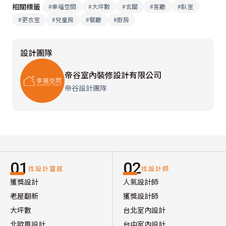
相關標籤
#
幸福空間
#
大坪數
#
玄關
#
客廳
#
臥室
#
更衣室
#
兒童房
#
餐廳
#
廚房
設計團隊
帝谷室內裝修設計有限公司
帝谷設計團隊
01
02
找設計靈感
找設計師
獲獎設計
人氣設計師
老屋翻新
獲獎設計師
大坪數
台北室內設計
北歐風設計
台中室內設計