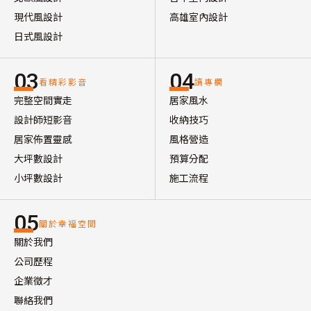
現代風設計
高雄室內設計
日式風設計
03
04
看精彩影音
讀專欄
完整空間實走
居家風水
設計師短影音
收納技巧
居家佈置靈感
風格營造
大坪數設計
預算分配
小坪數設計
施工流程
05
關於幸福空間
關於我們
公司歷程
企業徵才
聯絡我們