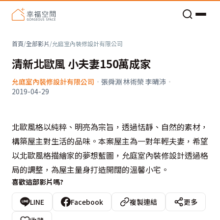
老屋預算分配與高 CP 值煥新術
首頁
/
全部影片
/
允庭室內裝修設計有限公司
清新北歐風 小夫妻150萬成家
允庭室內裝修設計有限公司
·
張舜淵 林術榮 李晴沛
·
2019-04-29
北歐風格以純粹、明亮為宗旨，透過恬靜、自然的素材，
構築屋主對生活的品味。本案屋主為一對年輕夫妻，希望
以北歐風格描繪家的夢想藍圖，允庭室內裝修設計透過格
局的調整，為屋主量身打造開闊的溫馨小宅。
喜歡這部影片嗎?
LINE
Facebook
複製連結
更多