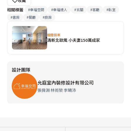
收藏
相關標籤
#
幸福空間
#
幸福達人
#
玄關
#
客廳
#
臥室
#
書房
#
餐廳
#
廚房
相關個案
清新北歐風 小夫妻150萬成家
設計團隊
允庭室內裝修設計有限公司
張舜淵 林術榮 李晴沛