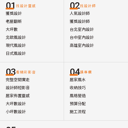
01
02
找設計靈感
找設計師
獲獎設計
人氣設計師
老屋翻新
獲獎設計師
大坪數
台北室內設計
北歐風設計
台中室內設計
現代風設計
高雄室內設計
日式風設計
03
04
看精彩影音
讀專欄
完整空間實走
居家風水
設計師短影音
收納技巧
居家佈置靈感
風格營造
大坪數設計
預算分配
小坪數設計
施工流程