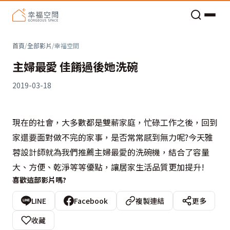
老屋預算分配與高 CP 值煥新術
首頁
/
全部影片
/
幸福空間
主婦最愛 佳餚過後她洗碗
2019-03-18
現在的社會，大多數都是雙薪家庭，忙碌工作之後，回到
家還要面對做不完的家事，是否常常感到無力呢?今天雅
蓉設計師就為我們推薦主婦最愛的洗碗機，結合了容量
大、方便、乾淨等等優點，讓居家生活品質更加提升!
喜歡這部影片嗎?
LINE
Facebook
複製連結
更多
收藏