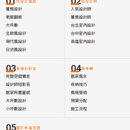
01
02
找設計靈感
找設計師
獲獎設計
人氣設計師
老屋翻新
獲獎設計師
大坪數
台北室內設計
北歐風設計
台中室內設計
現代風設計
高雄室內設計
日式風設計
03
04
看精彩影音
讀專欄
完整空間實走
居家風水
設計師短影音
收納技巧
居家佈置靈感
風格營造
大坪數設計
預算分配
小坪數設計
施工流程
05
關於幸福空間