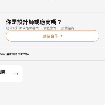
你是設計師或廠商嗎？
建立設計師或品牌檔案 · 刊登案例 · 接受諮詢
廣告合作
ahoo! 居家頻道策略夥伴
空間