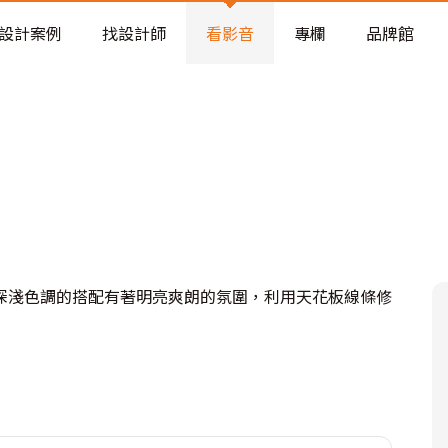
老屋預算分配與高 CP 值煥新術
設計案例
找設計師
看影音
專欄
品牌館
深淺色調的搭配有著明亮爽朗的氛圍，利用天花板線條修