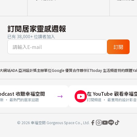
訂閱居家靈感週報
已有 38,000+ 位讀者加入
訂閱
大網站
ADA 亞洲設計獎主辦單位
Google 優質合作夥伴
ETtoday 生活頻道特約媒體
Y
odcast 收聽幸福空間
在 YouTube 觀看幸福
新 · 最熱門的居家話題
訂閱頻道 · 最實用的設計影音
© 2026 幸福空間 Gorgeous Space Co., Ltd.