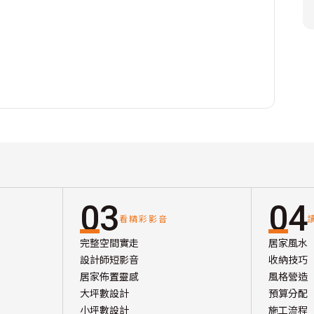
03
04
看精彩影音
完整空間實走
居家風水
設計師短影音
收納技巧
居家佈置靈感
風格營造
大坪數設計
預算分配
小坪數設計
施工流程