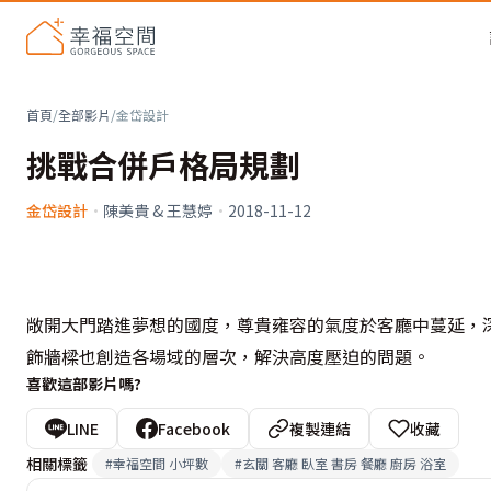
首頁
/
全部影片
/
金岱設計
挑戰合併戶格局規劃
金岱設計
·
陳美貴 & 王慧婷
·
2018-11-12
敞開大門踏進夢想的國度，尊貴雍容的氣度於客廳中蔓延，
飾牆樑也創造各場域的層次，解決高度壓迫的問題。
喜歡這部影片嗎?
LINE
Facebook
複製連結
收藏
相關標籤
#
幸福空間 小坪數
#
玄關 客廳 臥室 書房 餐廳 廚房 浴室