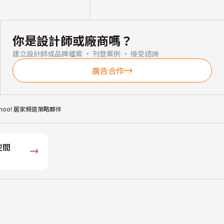
你是設計師或廠商嗎？
建立設計師或品牌檔案 · 刊登案例 · 接受諮詢
廣告合作
ahoo! 居家頻道策略夥伴
空間