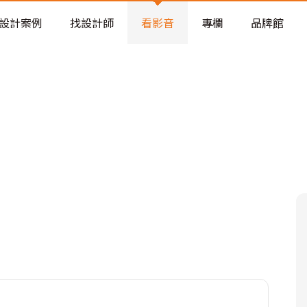
老屋預算分配與高 CP 值煥新術
設計案例
找設計師
看影音
專欄
品牌館