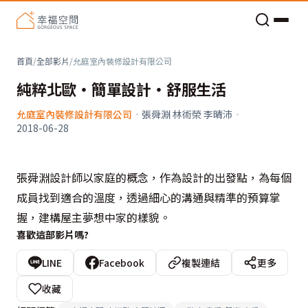
老屋預算分配與高 CP 值煥新術
首頁
/
全部影片
/
允庭室內裝修設計有限公司
純粹北歐‧簡單設計‧舒服生活
允庭室內裝修設計有限公司
·
張舜淵 林術榮 李晴沛
·
2018-06-28
張舜淵設計師以家庭的概念，作為設計的出發點，為每個
成員找到適合的溫度，透過細心的溝通與精準的預算掌
握，建構屋主夢想中家的樣貌。
喜歡這部影片嗎?
LINE
Facebook
複製連結
更多
收藏