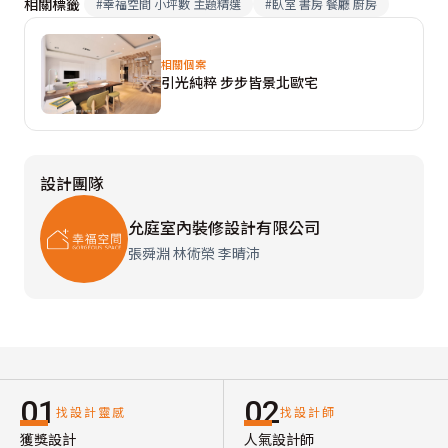
相關標籤
#
幸福空間 小坪數 主題精選
#
臥室 書房 餐廳 廚房
相關個案
引光純粹 步步皆景北歐宅
設計團隊
允庭室內裝修設計有限公司
張舜淵 林術榮 李晴沛
01
02
找設計靈感
找設計師
獲獎設計
人氣設計師