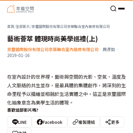
老屋預算分配與高 CP 值煥新術
首頁
/
全部影片
/
京璽國際股份有限公司京築聯合室內裝修有限公司
藝術薈萃 體現時尚美學巡禮(上)
京璽國際股份有限公司京築聯合室內裝修有限公司
·
周彥如
·
2019-01-16
在室內設計的世界裡，藝術與空間的光影、空氣、溫度及
人文脈絡的共生並存，是最具體的集體創作，將深刻的生
命里程予以描繪並相融於生活實體之中，這正是京璽國際
化抽象意念為美學生活的體現。
喜歡這部影片嗎?
LINE
Facebook
複製連結
更多