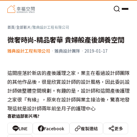
老屋預算分配與高 CP 值煥新術
首頁
/
全部影片
/
雅典設計工程有限公司
微奢時尚-精品奢華 貴婦般產後調養空間
雅典設計工程有限公司
·
雅典設計團隊
·
2019-01-17
這間座落於新店的產後護理之家，業主在看過設計師團隊
的其他作品後，很是欣賞設計師的設計風格，因此委託設
計師做整體空間規劃。有趣的是，設計師和這間產後護理
之家很『有緣』，原來在設計師與業主接洽後，驚喜地發
現這就是設計師兩年前坐月子的護理中心
喜歡這部影片嗎?
LINE
Facebook
複製連結
更多