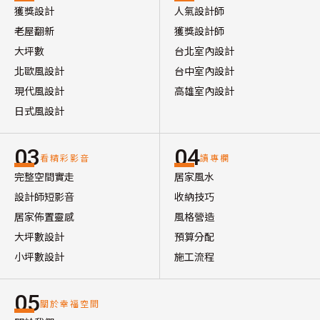
獲獎設計
人氣設計師
老屋翻新
獲獎設計師
大坪數
台北室內設計
北歐風設計
台中室內設計
現代風設計
高雄室內設計
日式風設計
03
04
看精彩影音
讀專欄
完整空間實走
居家風水
設計師短影音
收納技巧
居家佈置靈感
風格營造
大坪數設計
預算分配
小坪數設計
施工流程
05
關於幸福空間