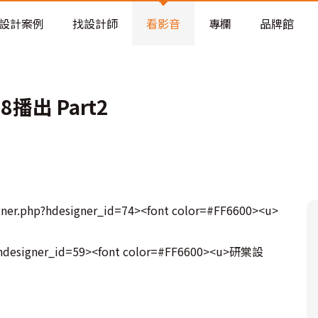
老屋預算分配與高 CP 值煥新術
設計案例
找設計師
看影音
專欄
品牌館
播出 Part2
ner.php?hdesigner_id=74><font color=#FF6600><u>
p?hdesigner_id=59><font color=#FF6600><u>研棠設