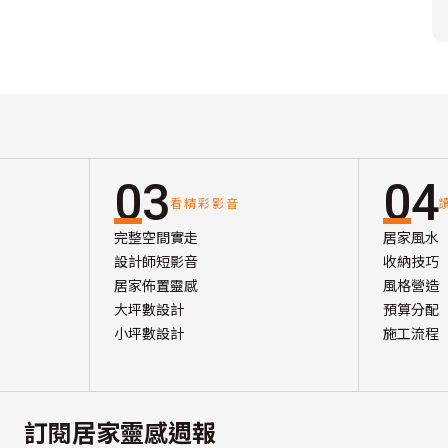
03
04
看精彩影音
完整空間實走
居家風水
設計師短影音
收納技巧
居家佈置靈感
風格營造
大坪數設計
預算分配
小坪數設計
施工流程
訂閱居家靈感週報