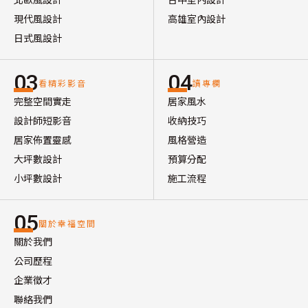
現代風設計
高雄室內設計
日式風設計
03
04
看精彩影音
讀專欄
完整空間實走
居家風水
設計師短影音
收納技巧
居家佈置靈感
風格營造
大坪數設計
預算分配
小坪數設計
施工流程
05
關於幸福空間
關於我們
公司歷程
企業徵才
聯絡我們