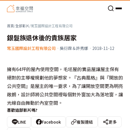
老屋預算分配與高 CP 值煥新術
首頁
/
全部影片
/
常玉國際設計工程有限公司
銀髮族退休後的貴族居家
常玉國際設計工程有限公司
·
吳衍霖＆許秀娜
·
2018-11-12
擁有64坪的屋內使用空間，毛坯屋的實品屋讓屋主保有
絕對的主導權規劃他的夢想家。『古典風格』與『開放的
公共空間』是屋主的唯一要求，為了讓開放空間更為明亮
敞朗，設計師將公共空間裡每個對外窗加大為落地窗，讓
光線自由舞動於內室空間。
喜歡這部影片嗎?
LINE
Facebook
複製連結
更多